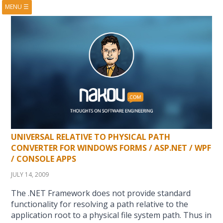
MENU
☰
HOME
ABOUT
BOOKS
COURSES
VIDEOS
PRESENTATIONS
RESEARCH
PUBLICATIONS
CONTACTS
RSS FEED
UNIVERSAL RELATIVE TO PHYSICAL PATH
CONVERTER FOR WINDOWS FORMS / ASP.NET / WPF
/ CONSOLE APPS
JULY 14, 2009
The .NET Framework does not provide standard
functionality for resolving a path relative to the
application root to a physical file system path. Thus in