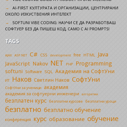
AI-FIRST КУЛТУРАТА И ОРГАНИЗАЦИИ, ЦЕНТРИРАНИ
ОКОЛО ИЗКУСТВЕНИЯ ИНТЕЛЕКТ
SOFTUNI VIBE CODING: НАУЧИ СЕ ДА РАЗРАБОТВАШ
СОФТУЕР БЕЗ ДА ПИШЕШ КОД, САМО С AI PROMPTS!
TAGS
C#
Java
CSS
free
HTML
AJAX
ASP.NET
development
NET
Programming
JavaScript
Nakov
PHP
Академия на СофтУни
softuni
SQL
Software
Наков
СофтУни
Светлин Наков
ИТ
академия
СофтУни за ученици
академия за софтуерни инженери
алгоритми
безплатен курс
безплатни уроци
безплатни курсове
безплатно
безплатно обучение
обучение
курс
образование
конференция