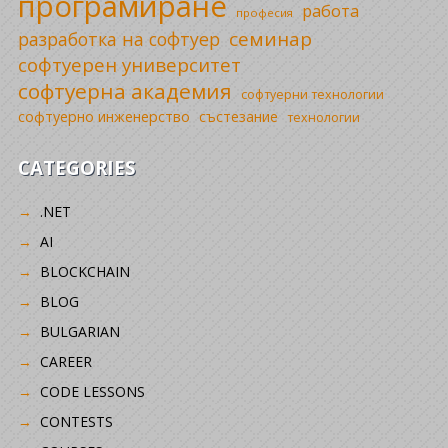
програмиране
работа
професия
семинар
разработка на софтуер
софтуерен университет
софтуерна академия
софтуерни технологии
софтуерно инженерство
състезание
технологии
CATEGORIES
.NET
AI
BLOCKCHAIN
BLOG
BULGARIAN
CAREER
CODE LESSONS
CONTESTS