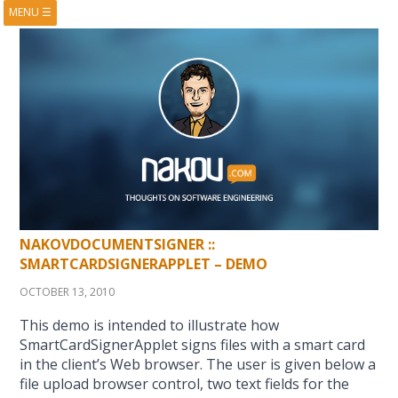
MENU
☰
HOME
ABOUT
BOOKS
COURSES
VIDEOS
PRESENTATIONS
RESEARCH
PUBLICATIONS
CONTACTS
RSS FEED
NAKOVDOCUMENTSIGNER ::
SMARTCARDSIGNERAPPLET – DEMO
OCTOBER 13, 2010
This demo is intended to illustrate how
SmartCardSignerApplet signs files with a smart card
in the client’s Web browser. The user is given below a
file upload browser control, two text fields for the