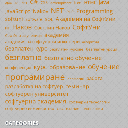
C#
Java
CSS
free
HTML
AJAX
ASP.NET
development
NET
Programming
JavaScript
Nakov
PHP
Академия на СофтУни
softuni
SQL
Software
Наков
СофтУни
Светлин Наков
ИТ
академия
СофтУни за ученици
академия за софтуерни инженери
алгоритми
безплатен курс
безплатни уроци
безплатни курсове
безплатно
безплатно обучение
обучение
курс
образование
конференция
програмиране
работа
професия
семинар
разработка на софтуер
софтуерен университет
софтуерна академия
софтуерни технологии
софтуерно инженерство
състезание
технологии
CATEGORIES