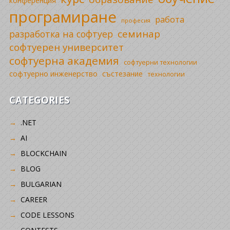
конференция
програмиране
работа
професия
семинар
разработка на софтуер
софтуерен университет
софтуерна академия
софтуерни технологии
софтуерно инженерство
състезание
технологии
CATEGORIES
.NET
AI
BLOCKCHAIN
BLOG
BULGARIAN
CAREER
CODE LESSONS