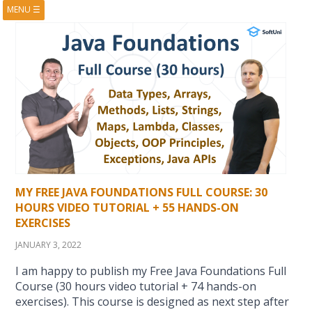
MENU
☰
HOME
ABOUT
BOOKS
COURSES
VIDEOS
PRESENTATIONS
RESEARCH
PUBLICATIONS
CONTACTS
RSS FEED
MY FREE JAVA FOUNDATIONS FULL COURSE: 30
HOURS VIDEO TUTORIAL + 55 HANDS-ON
EXERCISES
JANUARY 3, 2022
I am happy to publish my Free Java Foundations Full
Course (30 hours video tutorial + 74 hands-on
exercises). This course is designed as next step after