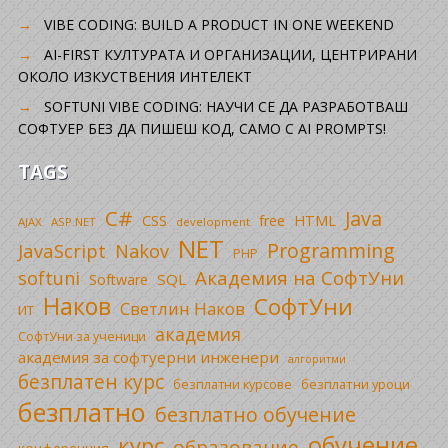
VIBE CODING: BUILD A PRODUCT IN ONE WEEKEND
AI-FIRST КУЛТУРАТА И ОРГАНИЗАЦИИ, ЦЕНТРИРАНИ
ОКОЛО ИЗКУСТВЕНИЯ ИНТЕЛЕКТ
SOFTUNI VIBE CODING: НАУЧИ СЕ ДА РАЗРАБОТВАШ
СОФТУЕР БЕЗ ДА ПИШЕШ КОД, САМО С AI PROMPTS!
TAGS
C#
Java
CSS
free
HTML
AJAX
ASP.NET
development
NET
Programming
JavaScript
Nakov
PHP
Академия на СофтУни
softuni
SQL
Software
Наков
СофтУни
Светлин Наков
ИТ
академия
СофтУни за ученици
академия за софтуерни инженери
алгоритми
безплатен курс
безплатни уроци
безплатни курсове
безплатно
безплатно обучение
обучение
курс
образование