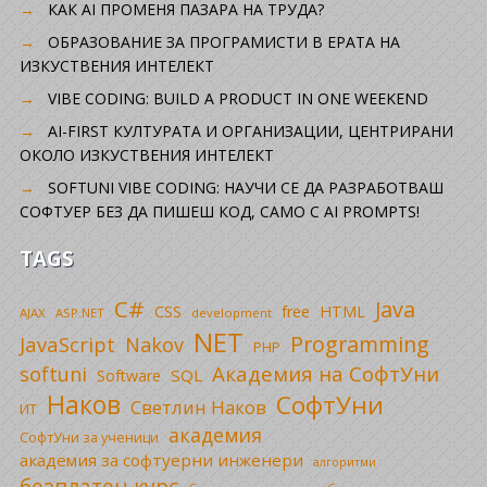
КАК AI ПРОМЕНЯ ПАЗАРА НА ТРУДА?
ОБРАЗОВАНИЕ ЗА ПРОГРАМИСТИ В ЕРАТА НА
ИЗКУСТВЕНИЯ ИНТЕЛЕКТ
VIBE CODING: BUILD A PRODUCT IN ONE WEEKEND
AI-FIRST КУЛТУРАТА И ОРГАНИЗАЦИИ, ЦЕНТРИРАНИ
ОКОЛО ИЗКУСТВЕНИЯ ИНТЕЛЕКТ
SOFTUNI VIBE CODING: НАУЧИ СЕ ДА РАЗРАБОТВАШ
СОФТУЕР БЕЗ ДА ПИШЕШ КОД, САМО С AI PROMPTS!
TAGS
C#
Java
CSS
free
HTML
AJAX
ASP.NET
development
NET
Programming
JavaScript
Nakov
PHP
Академия на СофтУни
softuni
SQL
Software
Наков
СофтУни
Светлин Наков
ИТ
академия
СофтУни за ученици
академия за софтуерни инженери
алгоритми
безплатен курс