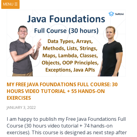
MENU
☰
HOME
ABOUT
BOOKS
COURSES
VIDEOS
PRESENTATIONS
RESEARCH
PUBLICATIONS
CONTACTS
RSS FEED
MY FREE JAVA FOUNDATIONS FULL COURSE: 30
HOURS VIDEO TUTORIAL + 55 HANDS-ON
EXERCISES
JANUARY 3, 2022
I am happy to publish my Free Java Foundations Full
Course (30 hours video tutorial + 74 hands-on
exercises). This course is designed as next step after