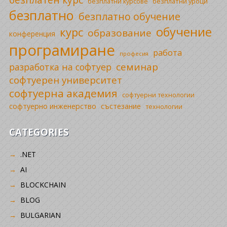
безплатни уроци
безплатни курсове
безплатно
безплатно обучение
обучение
курс
образование
конференция
програмиране
работа
професия
семинар
разработка на софтуер
софтуерен университет
софтуерна академия
софтуерни технологии
софтуерно инженерство
състезание
технологии
CATEGORIES
.NET
AI
BLOCKCHAIN
BLOG
BULGARIAN