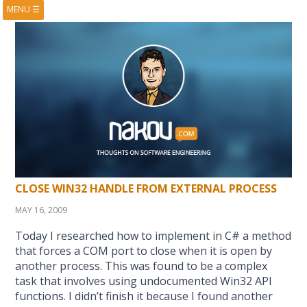
MENU
☰
HOME
ABOUT
BOOKS
COURSES
VIDEOS
PRESENTATIONS
RESEARCH
PUBLICATIONS
CONTACTS
RSS FEED
CLOSE WIN32 HANDLE FROM EXTERNAL PROCESS
MAY 16, 2009
Today I researched how to implement in C# a method
that forces a COM port to close when it is open by
another process. This was found to be a complex
task that involves using undocumented Win32 API
functions. I didn’t finish it because I found another