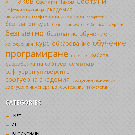
Наков
СофтУни
Светлин Наков
ИТ
академия
СофтУни за ученици
академия за софтуерни инженери
алгоритми
безплатен курс
безплатни уроци
безплатни курсове
безплатно
безплатно обучение
обучение
курс
образование
конференция
програмиране
работа
професия
семинар
разработка на софтуер
софтуерен университет
софтуерна академия
софтуерни технологии
софтуерно инженерство
състезание
технологии
CATEGORIES
.NET
AI
BLOCKCHAIN