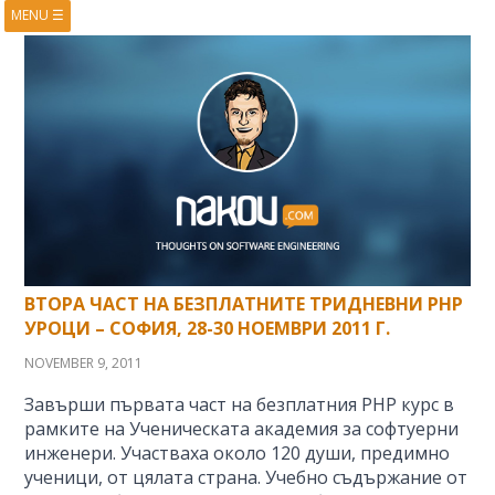
MENU
☰
HOME
ABOUT
BOOKS
COURSES
VIDEOS
PRESENTATIONS
RESEARCH
PUBLICATIONS
CONTACTS
RSS FEED
ВТОРА ЧАСТ НА БЕЗПЛАТНИТЕ ТРИДНЕВНИ PHP
УРОЦИ – СОФИЯ, 28-30 НОЕМВРИ 2011 Г.
NOVEMBER 9, 2011
Завърши първата част на безплатния PHP курс в
рамките на Ученическата академия за софтуерни
инженери. Участваха около 120 души, предимно
ученици, от цялата страна. Учебно съдържание от