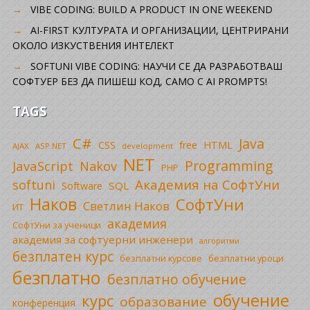
VIBE CODING: BUILD A PRODUCT IN ONE WEEKEND
AI-FIRST КУЛТУРАТА И ОРГАНИЗАЦИИ, ЦЕНТРИРАНИ
ОКОЛО ИЗКУСТВЕНИЯ ИНТЕЛЕКТ
SOFTUNI VIBE CODING: НАУЧИ СЕ ДА РАЗРАБОТВАШ
СОФТУЕР БЕЗ ДА ПИШЕШ КОД, САМО С AI PROMPTS!
TAGS
C#
Java
CSS
free
HTML
AJAX
ASP.NET
development
NET
Programming
JavaScript
Nakov
PHP
Академия на СофтУни
softuni
SQL
Software
Наков
СофтУни
Светлин Наков
ИТ
академия
СофтУни за ученици
академия за софтуерни инженери
алгоритми
безплатен курс
безплатни уроци
безплатни курсове
безплатно
безплатно обучение
обучение
курс
образование
конференция