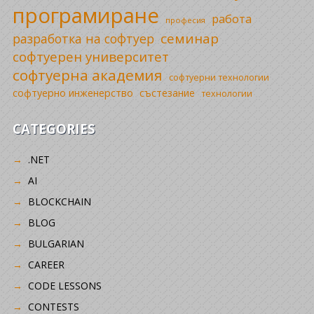
програмиране
работа
професия
семинар
разработка на софтуер
софтуерен университет
софтуерна академия
софтуерни технологии
софтуерно инженерство
състезание
технологии
CATEGORIES
.NET
AI
BLOCKCHAIN
BLOG
BULGARIAN
CAREER
CODE LESSONS
CONTESTS