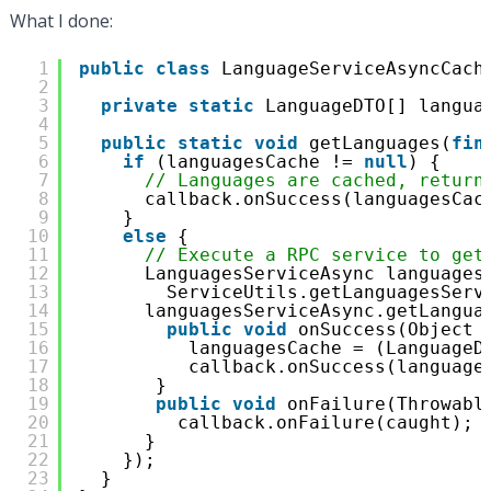
What I done:
1
public
class
LanguageServiceAsyncCach
2
3
private
static
LanguageDTO[] langua
4
5
public
static
void
getLanguages(
fin
6
if
(languagesCache != 
null
) {
7
// Languages are cached, return
8
callback.onSuccess(languagesCac
9
}
10
else
{
11
// Execute a RPC service to get
12
LanguagesServiceAsync languages
13
ServiceUtils.getLanguagesServ
14
languagesServiceAsync.getLangua
15
public
void
onSuccess(Object 
16
languagesCache = (LanguageD
17
callback.onSuccess(language
18
}
19
public
void
onFailure(Throwabl
20
callback.onFailure(caught);
21
}
22
});
23
}