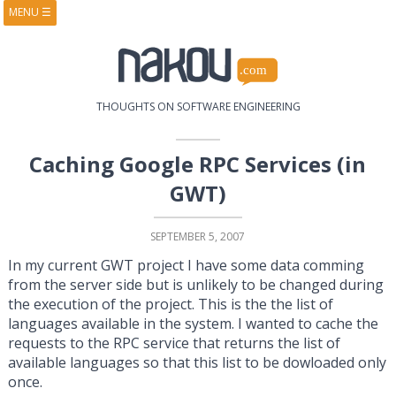
MENU
☰
HOME
ABOUT
BOOKS
COURSES
VIDEOS
PRESENTATIONS
THOUGHTS ON SOFTWARE ENGINEERING
RESEARCH
PUBLICATIONS
CONTACTS
RSS FEED
Caching Google RPC Services (in
GWT)
SEPTEMBER 5, 2007
In my current GWT project I have some data comming
from the server side but is unlikely to be changed during
the execution of the project. This is the the list of
languages available in the system. I wanted to cache the
requests to the RPC service that returns the list of
available languages so that this list to be dowloaded only
once.