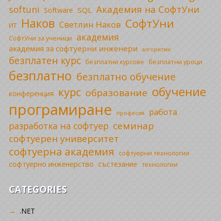
Академия на СофтУни
softuni
SQL
Software
Наков
СофтУни
Светлин Наков
ИТ
академия
СофтУни за ученици
академия за софтуерни инженери
алгоритми
безплатен курс
безплатни уроци
безплатни курсове
безплатно
безплатно обучение
обучение
курс
образование
конференция
програмиране
работа
професия
семинар
разработка на софтуер
софтуерен университет
софтуерна академия
софтуерни технологии
софтуерно инженерство
състезание
технологии
CATEGORIES
.NET