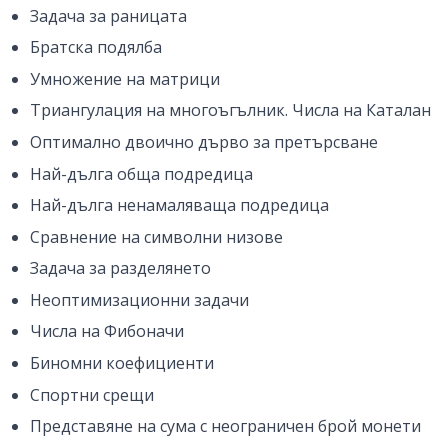
Задача за раницата
Братска подялба
Умножение на матрици
Триангулация на многоъгълник. Числа на Каталан
Оптимално двоично дърво за претърсване
Най-дълга обща подредица
Най-дълга ненамаляваща подредица
Сравнение на символни низове
Задача за разделянето
Неоптимизационни задачи
Числа на Фибоначи
Биномни коефициенти
Спортни срещи
Представяне на сума с неограничен брой монети