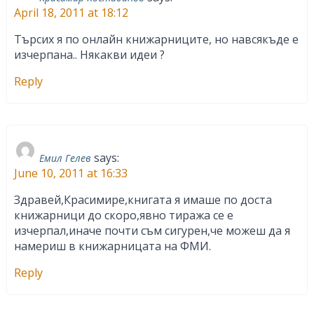
April 18, 2011 at 18:12
Търсих я по онлайн книжарниците, но навсякъде е
изчерпана.. Някакви идеи ?
Reply
says:
Емил Гелев
June 10, 2011 at 16:33
Здравей,Красимире,книгата я имаше по доста
книжарници до скоро,явно тиража се е
изчерпал,иначе почти съм сигурен,че можеш да я
намериш в книжарницата на ФМИ.
Reply