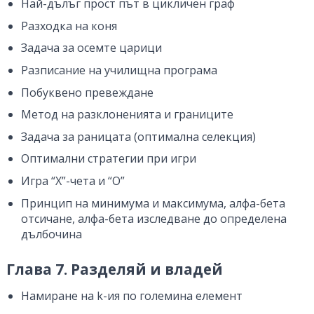
Най-дълъг прост път в цикличен граф
Разходка на коня
Задача за осемте царици
Разписание на училищна програма
Побуквено превеждане
Метод на разклоненията и границите
Задача за раницата (оптимална селекция)
Оптимални стратегии при игри
Игра “X”-чета и “O”
Принцип на минимума и максимума, алфа-бета
отсичане, алфа-бета изследване до определена
дълбочина
Глава 7. Разделяй и владей
Намиране на k-ия по големина елемент