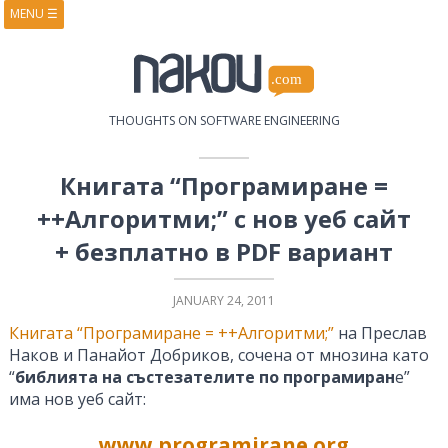
MENU
☰
HOME
ABOUT
BOOKS
COURSES
VIDEOS
PRESENTATIONS
THOUGHTS ON SOFTWARE ENGINEERING
RESEARCH
PUBLICATIONS
CONTACTS
RSS FEED
Книгата “Програмиране =
++Алгоритми;” с нов уеб сайт
+ безплатно в PDF вариант
JANUARY 24, 2011
Книгата “Програмиране = ++Алгоритми;”
на Преслав
Наков и Панайот Добриков, сочена от мнозина като
“
библията на състезателите по програмиран
е”
има нов уеб сайт:
www.programirane.org