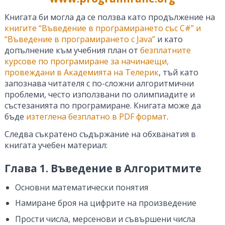
Книгата би могла да се ползва като продължение на
книгите “Въведение в програмирането със C#” и
“Въведение в програмирането с Java”
и като
допълнение към учебния план от
безплатните
курсове по програмиране за начинаещи,
провеждани в Академията на Телерик
, тъй като
запознава читателя с по-сложни алгоритмични
проблеми, често използвани по олимпиадите и
състезанията по програмиране. Книгата може да
бъде
изтеглена безплатно в PDF формат
.
Следва съкратено съдържание на обхванатия в
книгата учебен материал:
Глава 1. Въведение в Алгоритмите
Основни математически понятия
Намиране броя на цифрите на произведение
Прости числа, мерсенови и съвършени числа