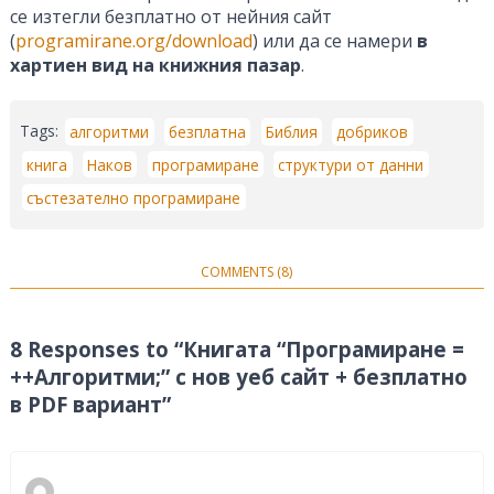
се изтегли безплатно от нейния сайт
(
programirane.org/download
) или да се намери
в
хартиен вид на книжния пазар
.
Tags:
алгоритми
безплатна
Библия
добриков
книга
Наков
програмиране
структури от данни
състезателно програмиране
COMMENTS (8)
8 Responses to “Книгата “Програмиране =
++Алгоритми;” с нов уеб сайт + безплатно
в PDF вариант”