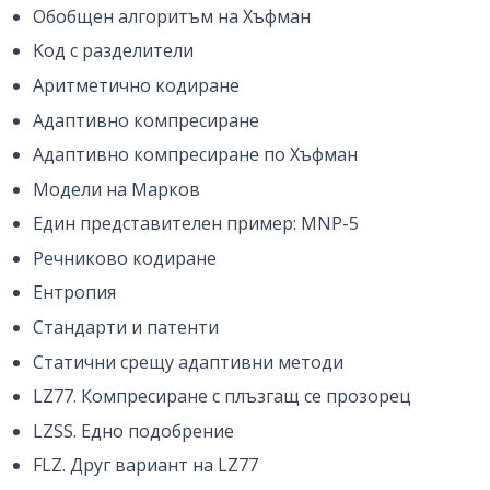
Обобщен алгоритъм на Хъфман
Kод с разделители
Аритметично кодиране
Адаптивно компресиране
Адаптивно компресиране по Хъфман
Модели на Марков
Един представителен пример: MNP-5
Речниково кодиране
Ентропия
Стандарти и патенти
Статични срещу адаптивни методи
LZ77. Компресиране с плъзгащ се прозорец
LZSS. Едно подобрение
FLZ. Друг вариант на LZ77