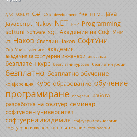
C#
Java
CSS
free
HTML
AJAX
ASP.NET
development
NET
Programming
JavaScript
Nakov
PHP
Академия на СофтУни
softuni
SQL
Software
Наков
СофтУни
Светлин Наков
ИТ
академия
СофтУни за ученици
академия за софтуерни инженери
алгоритми
безплатен курс
безплатни уроци
безплатни курсове
безплатно
безплатно обучение
обучение
курс
образование
конференция
програмиране
работа
професия
семинар
разработка на софтуер
софтуерен университет
софтуерна академия
софтуерни технологии
софтуерно инженерство
състезание
технологии