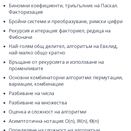
Биномни коефициенти, триъгълник на Паскал.
Факторизация
Бройни системи и преобразуване, римски цифри
Рекурсия и итерация: факториел, редица на
Фибоначи
Най-голям общ делител, алгоритъм на Евклид,
най-малко общо кратно
Връщане от рекурсията и използване на
променливите
Основни комбинаторни алгоритми: пермутации,
вариации, комбинации
Разбиване на числа
Разбиване на множества
Оценка и сложност на алгоритми
Асимптотична нотация: O(n), W(n), Ɵ(n)
Определяне на сложност на алгоритъм