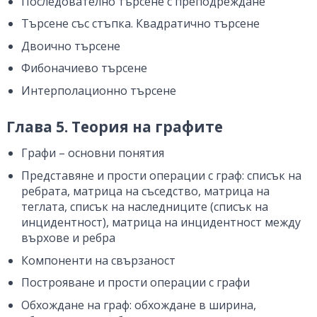
Последователно търсене с преподреждане
Търсене със стъпка. Квадратично търсене
Двоично търсене
Фибоначиево търсене
Интерполационно търсене
Глава 5. Теория на графите
Графи – основни понятия
Представяне и прости операции с граф: списък на
ребрата, матрица на съседство, матрица на
теглата, списък на наследниците (списък на
инцидентност), матрица на инцидентност между
върхове и ребра
Компоненти на свързаност
Построяване и прости операции с графи
Обхождане на граф: обхождане в ширина,