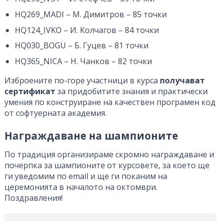
HQ269_MADI – М. Димитров – 85 точки
HQ124_IVKO – И. Колчагов – 84 точки
HQ030_BOGU – Б. Гуцев – 81 точки
HQ365_NICA – Н. Чанков – 82 точки
Изброените по-горе участници в курса
получават
сертификат
за придобитите знания и практически
умения по конструиране на качествен програмен код
от софтуерната академия.
Награждаване на шампионите
По традиция организираме скромно награждаване и
почерпка за шампионите от курсовете, за което ще
ги уведомим по email и ще ги поканим на
церемонията в началото на октомври.
Поздравления!