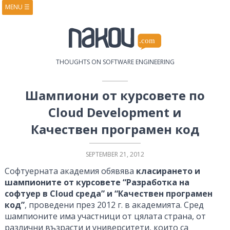
MENU
☰
HOME
ABOUT
BOOKS
COURSES
VIDEOS
PRESENTATIONS
THOUGHTS ON SOFTWARE ENGINEERING
RESEARCH
PUBLICATIONS
CONTACTS
RSS FEED
Шампиони от курсовете по
Cloud Development и
Качествен програмен код
SEPTEMBER 21, 2012
Софтуерната академия обявява
класирането и
шампионите от курсовете “Разработка на
софтуер в Cloud среда” и “Качествен програмен
код”
, проведени през 2012 г. в академията. Сред
шампионите има участници от цялата страна, от
различни възрасти и университети, които са