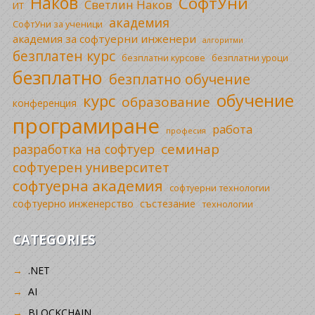
Наков
СофтУни
Светлин Наков
ИТ
академия
СофтУни за ученици
академия за софтуерни инженери
алгоритми
безплатен курс
безплатни уроци
безплатни курсове
безплатно
безплатно обучение
обучение
курс
образование
конференция
програмиране
работа
професия
семинар
разработка на софтуер
софтуерен университет
софтуерна академия
софтуерни технологии
софтуерно инженерство
състезание
технологии
CATEGORIES
.NET
AI
BLOCKCHAIN