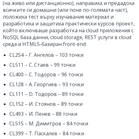
(на живо или дистанционно), направиха и предадоха
всичките си домашни (или поне по-голямата част),
положиха тест върху изучавания материал и
разработиха и защитиха практически курсов проект,
който включваше разработка на cloud приложения с
NoSQL база данни, cloud storage, REST услуги в cloud
среда и HTML5-базиран front-end:
CL254 – Г. Ангелов – 103 точки
CL511 – С. Стаев – 99 точки
CL400 – С. Тодоров – 96 точки
CL128 – А. Георгиев – 93 точки
CL111 – D. Тодоров – 89 точки
CL152 – И. Стоянов – 89 точки
CL493 – И. Пенев – 88 точки
CL515 – М. Димитров – 84 точки
CL399 – Т. Паскалев – 84 точки