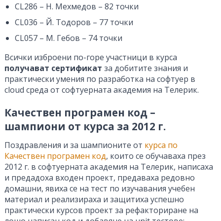
CL286 – Н. Мехмедов – 82 точки
CL036 – Й. Тодоров – 77 точки
CL057 – М. Гебов – 74 точки
Всички изброени по-горе участници в курса
получават сертификат
за добитите знания и
практически умения по разработка на софтуер в
cloud среда от софтуерната академия на Телерик.
Качествен програмен код –
шампиони от курса за 2012 г.
Поздравления и за шампионите от
курса по
Качествен програмен код
, които се обучаваха през
2012 г. в софтуерната академия на Телерик, написаха
и предадоха входен проект, предаваха редовно
домашни, явиха се на тест по изучавания учебен
материал и реализираха и защитиха успешно
практически курсов проект за рефакториране на
лошо написан код и добавяне на unit тестове: