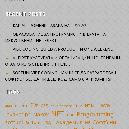
RECENT POSTS
КАК AI ПРОМЕНЯ ПАЗАРА НА ТРУДА?
ОБРАЗОВАНИЕ ЗА ПРОГРАМИСТИ В ЕРАТА НА
ИЗКУСТВЕНИЯ ИНТЕЛЕКТ
VIBE CODING: BUILD A PRODUCT IN ONE WEEKEND
AI-FIRST КУЛТУРАТА И ОРГАНИЗАЦИИ, ЦЕНТРИРАНИ
ОКОЛО ИЗКУСТВЕНИЯ ИНТЕЛЕКТ
SOFTUNI VIBE CODING: НАУЧИ СЕ ДА РАЗРАБОТВАШ
СОФТУЕР БЕЗ ДА ПИШЕШ КОД, САМО С AI PROMPTS!
TAGS
C#
Java
CSS
free
HTML
AJAX
ASP.NET
development
NET
Programming
JavaScript
Nakov
PHP
Академия на СофтУни
softuni
SQL
Software