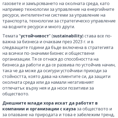
газовете и замърсяването на околната среда, като
например технологии за управление на енергийните
ресурси, интелигентни системи за управление на
транспорта, технологии за стратегическо управление
на водните ресурси и много други.
Темата “
устойчивост
” (
sustainability
) става все по-
важна за бизнеса и очаквам през 2023 г. и в
следващите години да бъде включена в стратегията
на всички по-значими бизнес и обществени
организации. Тя се отнася до способността на
бизнеса да работи и да се развива по устойчив начин,
така че да може да осигури устойчиви приходи за
стойността, която дава на клиентите си, да защити
околната среда или да намали негативният
отпечатък върху нея и да носи позитиви за
обществото.
Днешните млади хора искат да работят в
компании и организации с кауза
за обществото и
за опазване на природата и това е забележим тренд,