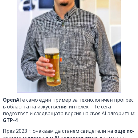
OpenAI
е само един пример за технологичен прогрес
в областта на изкуствения интелект. Те сега
подготвят и следващата версия на своя AI алгоритъм:
GTP-4
.
През 2023 г. очаквам да станем свидетели на
още по-
значин напредък в AI технологиите
, както и по-