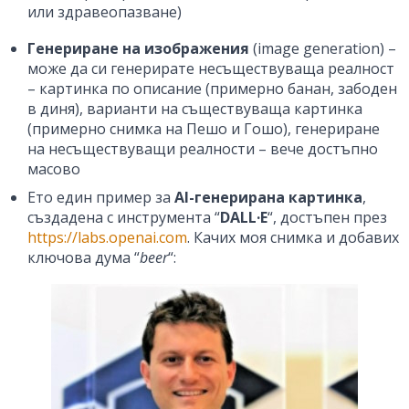
или здравеопазване)
Генериране на изображения
(image generation) –
може да си генерирате несъществуваща реалност
– картинка по описание (примерно банан, забоден
в диня), варианти на съществуваща картинка
(примерно снимка на Пешо и Гошо), генериране
на несъществуващи реалности – вече достъпно
масово
Ето един пример за
AI-генерирана картинка
,
създадена с инструмента “
DALL·E
“, достъпен през
https://labs.openai.com
. Качих моя снимка и добавих
ключова дума “
beer
“: