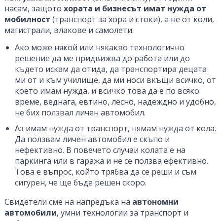
насам, защото
хората и бизнесът имат нужда от
мобилност
(транспорт за хора и стоки), а не от коли,
магистрали, влакове и самолети.
Ако може някой или някакво технологично
решение да ме придвижва до работа или до
където искам да отида, да транспортира децата
ми от и към училище, да ми носи вкъщи всичко, от
което имам нужда, и всичко това да е по всяко
време, веднага, евтино, лесно, надеждно и удобно,
не бих ползвал личен автомобил.
Аз имам нужда от транспорт, нямам нужда от кола.
Да ползвам личен автомобил е скъпо и
нефективно. В повечето случаи колата е на
паркинга или в гаража и не се ползва ефективно.
Това е въпрос, който трябва да се реши и съм
сигурен, че ще бъде решен скоро.
Свидетели сме на напредъка на
автономни
автомобили
, умни технологии за транспорт и