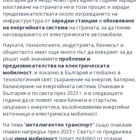
изоставане на страната ни в този процес и заради
предизвикателствата около изграждането на
инфраструктура от
зарядни станции
и
обновяване
на енергийната система
на страната, за да поеме
натоварването от електрическите автомобили.
Науката, технологиите, индустрията, бизнесът и
обществото имат още много път да извървят за да
решат най-значимите
проблеми и
предизвикателства на електрическата
мобилност
: и локално в България и глобално в
технологичния свят: съхранение на енергия, батерии,
балансиране на енергийната система. Очаквам в
България и по света през 2023 г. и в следващите
години да се появят нови бизнеси и стартъпи,
свързани с енергетика, възобновявеми енергийни
източници и електрическа мобилност.
На тема “
интелигентен транспорт
” също очаквам
плавен напредък през 2023 г. Светът се придвижва
към
умна мобилност
(smart mobility) от години