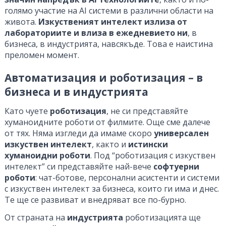
голямо участие на AI системи в различни области на
живота.
Изкуственият интелект излиза от
лабораториите и влиза в ежедневието ни
, в
бизнеса, в индустрията, навсякъде. Това е наистина
преломен момент.
Автоматизация и роботизация – в
бизнеса и в индустрията
Като чуете
роботизация
, не си представяйте
хуманоидните роботи от филмите. Още сме далече
от тях. Няма изгледи да имаме скоро
универсален
изкуствен интелект
, както и
истински
хуманоидни роботи
. Под “роботизация с изкуствен
интелект” си представяйте най-вече
софтуерни
роботи
: чат-ботове, персонални асистенти и системи
с изкуствен интелект за бизнеса, които ги има и днес.
Те ще се развиват и внедряват все по-бурно.
От страната на
индустрията
роботизацията ще