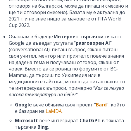
отговоря на български, може да питаш и смесено и
ще ти отговори смесено). Базата му е актуална до
2021 г. и не знае нищо за мачовете от FIFA World
Cup 2022.
Очаквам в бъдеще
Интернет търсачките
като
Google да въведат услугата “
разговорен AI
”
(conversational AI): питаш въпрос, сякаш питаш
своя учител, ментор или приятел с повече знания
на дадена тема и получаваш отговор, сякаш от
човек. Вместо да се ровиш по форумите от BG-
Mamma, да търсиш по Уикипедия или в
медицинските сайтове, можеш да питаш каквото
те интересува с въпроси, примерно “
Как се лекува
висока температура на бебе?
“.
Google
вече обявиха своя проект “
Bard
“, който
е базиран на
LaMDA
.
Microsoft
вече интегрират
ChatGPT
в тяхната
търсачка
Bing
.