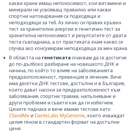
какви храни имаш непоносимост, кои витамини и
минерали не усвояващ правилно или какви
спортни натоварвания са подходящи и
неподходящи за теб. Аз лично си правих кръвен
тест за хранителни алергии и генетичен тест за
хранителна непоносимост и резултатите от двата
теста съвпаднаха, а от практиката знам какво се
случва ако консумирам неподходяща за мен храна.
В областта на
генетиката
очаквам да се достигне
до по-дълбоко разбиране на човешкото ДНК и
начина, по който то влияе на заболяванията:
предразположеност, превенция и лечение. Вече
има десетки ДНК тестове, достъпни и в България,
които дават насоки за предразположеност към
заболявания, спортни травми, напълняване и
други проблеми и съвети как да ги избегнем.
Цените паднаха и вече имаме тестове като
23andMe
и
DanteLabs MyGenome
, които изваждат
целия геном в стандартен формат на достъпни
цени.