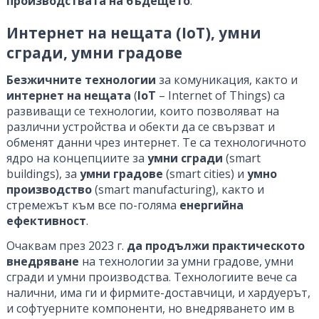
производствата на бъдещето
.
Интернет на нещата (IoT), умни
сгради, умни градове
Безжичните технологии
за комуникация, както и
интернет на нещата
(
IoT
– Internet of Things) са
развиващи се технологии, които позволяват на
различни устройства и обекти да се свързват и
обменят данни чрез интернет. Те са технологичното
ядро на концепциите за
умни сгради
(smart
buildings), за
умни градове
(smart cities) и
умно
производство
(smart manufacturing), както и
стремежът към все по-голяма
енергийна
ефективност
.
Очаквам през 2023 г.
да продължи практическото
внедряване
на технологии за умни градове, умни
сгради и умни производства. Технологиите вече са
налични, има ги и фирмите-доставчици, и хардуерът,
и софтуерните компоненти, но внедряването им в