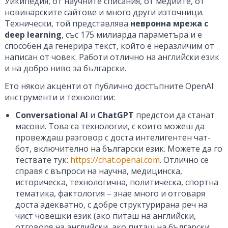
Уикипедия, от научните списания, от медиите, от
новинарските сайтове и много други източници.
Технически, той представлява
невронна мрежа с
deep learning
, със 175 милиарда параметъра и е
способен да генерира текст, който е неразличим от
написан от човек. Работи отлично на английски език
и на добро ниво за български.
Ето някои акценти от публично достъпните OpenAI
инструменти и технологии:
Conversational AI
и
ChatGPT
предстои да станат
масови. Това са технологии, с които можеш да
провеждаш разговор с доста интелигентен чат-
бот, включително на български език. Можете да го
тествате тук:
https://chat.openai.com
. Отлично се
справя с въпроси на научна, медицинска,
историческа, технологична, политическа, спортна
тематика, фактология – знае много и отговаря
доста адекватно, с добре структурирана реч на
чист човешки език (ако питаш на английски,
отговоря на английски, ако питаш на български,