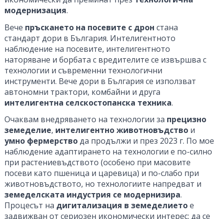
модернизация
.
Вече
пръскането на посевите с дрон
стана
стандарт дори в България. Интелигентното
наблюдение на посевите, интелигентното
наторяване и борбата с вредителите се извършва с
технологии и съвременни технологични
инструменти. Вече дори в България се използват
автономни трактори, комбайни и друга
интелигентна селскостопанска техника
.
Очаквам внедряването на технологии за
прецизно
земеделие
,
интелигентно животновъдство
и
умно фермерство
да продължи и през 2023 г. По мое
наблюдение адаптирането на технологии е по-силно
при растениевъдството (особено при масовите
посеви като пшеница и царевица) и по-слабо при
животновъдството, но технологиите напредват и
земеделската индустрия се модернизира
.
Процесът на
дигитализация в земеделието
е
задвижван от сериозен икономически интерес: да се