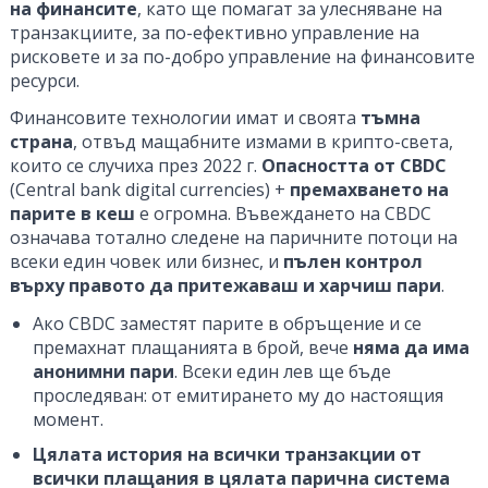
на финансите
, като ще помагат за улесняване на
транзакциите, за по-ефективно управление на
рисковете и за по-добро управление на финансовите
ресурси.
Финансовите технологии имат и своята
тъмна
страна
, отвъд мащабните измами в крипто-света,
които се случиха през 2022 г.
Опасността от CBDC
(Central bank digital currencies) +
премахването на
парите в кеш
е огромна. Въвеждането на CBDC
означава тотално следене на паричните потоци на
всеки един човек или бизнес, и
пълен контрол
върху правото да притежаваш и харчиш пари
.
Ако CBDC заместят парите в обръщение и се
премахнат плащанията в брой, вече
няма да има
анонимни пари
. Всеки един лев ще бъде
проследяван: от емитирането му до настоящия
момент.
Цялата история на всички транзакции от
всички плащания в цялата парична система