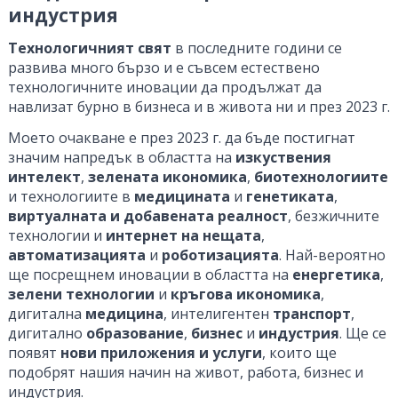
индустрия
Технологичният свят
в последните години се
развива много бързо и е съвсем естествено
технологичните иновации да продължат да
навлизат бурно в бизнеса и в живота ни и през 2023 г.
Моето очакване е през 2023 г. да бъде постигнат
значим напредък в областта на
изкуствения
интелект
,
зелената икономика
,
биотехнологиите
и технологиите в
медицината
и
генетиката
,
виртуалната и добавената реалност
, безжичните
технологии и
интернет на нещата
,
автоматизацията
и
роботизацията
. Най-вероятно
ще посрещнем иновации в областта на
енергетика
,
зелени технологии
и
кръгова икономика
,
дигитална
медицина
, интелигентен
транспорт
,
дигитално
образование
,
бизнес
и
индустрия
. Ще се
появят
нови приложения и услуги
, които ще
подобрят нашия начин на живот, работа, бизнес и
индустрия.