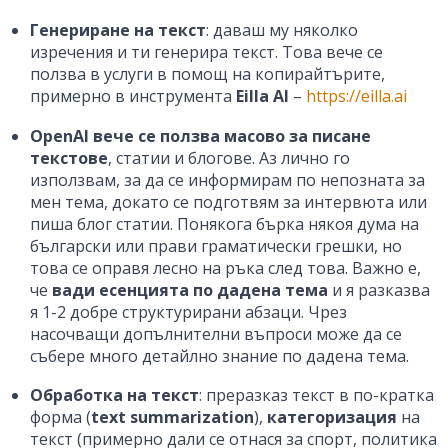
Генериране на текст
: даваш му няколко
изречения и ти генерира текст. Това вече се
ползва в услуги в помощ на копирайтърите,
примерно в инструмента
Eilla AI
–
https://eilla.ai
OpenAI вече се ползва масово за писане
текстове
, статии и блогове. Аз лично го
използвам, за да се информирам по непозната за
мен тема, докато се подготвям за интервюта или
пиша блог статии. Понякога бърка някоя дума на
български или прави граматически грешки, но
това се оправя лесно на ръка след това. Важно е,
че
вади есенцията по дадена тема
и я разказва
я 1-2 добре структурирани абзаци. Чрез
насочващи допълнителни въпроси може да се
събере много детайлно знание по дадена тема.
Обработка на текст
: преразказ текст в по-кратка
форма (
text summarization
),
категоризация
на
текст (примерно дали се отнася за спорт, политика