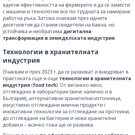
вдигне ефективността на фермерите и да се замести
с машини и технологии все по-трудната за намиране
работна ръка. Затова очаквам през идните
десетилетия да станем свидетели на бавна, но
устойчива и необратима
дигитална
трансформация в земеделската индустрия
.
Технологии в хранителната
индустрия
Очаквам и през 2023 г. да се развиват и внедряват в
практиката още и още
технологии в хранителната
индустрия
(
food tech
). От веганско месо,
отглеждано в лаборатории (вече налично и в
България), алтернативни хранителни източници,
изкуствено отглеждани млечни продукти i
иновативни технологии за отглеждане на протеини,
до отглеждане на бактерии и нови хранителни
добавки – всичко това ще се развива.