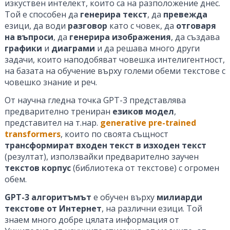
изкуствен интелект, които са на разположение днес.
Той е способен да
генерира текст
, да
превежда
езици, да води
разговор
като с човек, да
отговаря
на въпроси
, да
генерира изображения
, да създава
графики
и
диаграми
и да решава много други
задачи, които наподобяват човешка интелигентност,
на базата на обучение върху големи обеми текстове с
човешко знание и реч.
От научна гледна точка GPT-3 представлява
предварително трениран
езиков модел
,
представител на т.нар.
generative pre-trained
transformers
, които по своята същност
трансформират входен текст в изходен текст
(резултат), използвайки предварително заучен
текстов корпус
(библиотека от текстове) с огромен
обем.
GPT-3 алгоритъмът
е обучен върху
милиарди
текстове от Интернет
, на различни езици. Той
знаем много добре цялата информация от