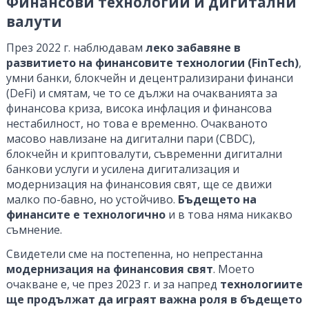
Финансови технологии и дигитални
валути
През 2022 г. наблюдавам
леко забавяне в
развитието на финансовите технологии (FinTech)
,
умни банки, блокчейн и децентрализирани финанси
(DeFi) и смятам, че то се дължи на очакванията за
финансова криза, висока инфлация и финансова
нестабилност, но това е временно. Очакваното
масово навлизане на дигитални пари (CBDC),
блокчейн и криптовалути, съвременни дигитални
банкови услуги и усилена дигитализация и
модернизация на финансовия свят, ще се движи
малко по-бавно, но устойчиво.
Бъдещето на
финансите е технологично
и в това няма никакво
съмнение.
Свидетели сме на постепенна, но непрестанна
модернизация на финансовия свят
. Моето
очакване е, че през 2023 г. и за напред
технологиите
ще продължат да играят важна роля в бъдещето