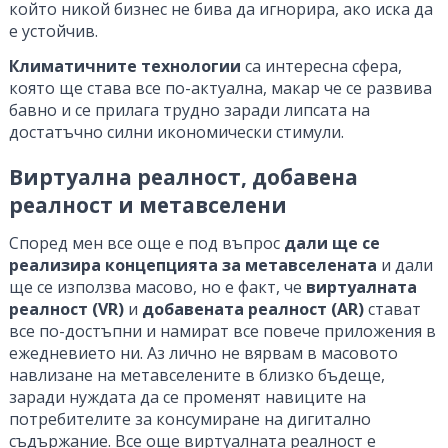
който никой бизнес не бива да игнорира, ако иска да
е устойчив.
Климатичните технологии
са интересна сфера,
която ще става все по-актуална, макар че се развива
бавно и се прилага трудно заради липсата на
достатъчно силни икономически стимули.
Виртуална реалност, добавена
реалност и метавселени
Според мен все още е под въпрос
дали ще се
реализира концепцията за метавселената
и дали
ще се използва масово, но е факт, че
виртуалната
реалност (VR)
и
добавената реалност (AR)
стават
все по-достъпни и намират все повече приложения в
ежедневието ни. Аз лично не вярвам в масовото
навлизане на метавселените в близко бъдеще,
заради нуждата да се променят навиците на
потребителите за консумиране на дигитално
съдържание. Все още виртуалната реалност е