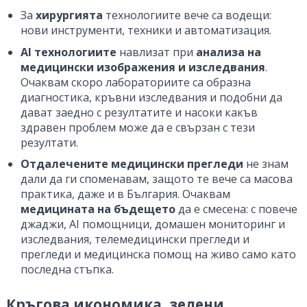
За
хирургията
технологиите вече са водещи:
нови инструменти, техники и автоматизация.
AI технологиите
навлизат при
анализа на
медицински изображения и изследвания
.
Очаквам скоро лабораториите са образна
диагностика, кръвни изследвания и подобни да
дават заедно с резултатите и насоки какъв
здравен проблем може да е свързан с тези
резултати.
Отдалечените медицински прегледи
не знам
дали да ги споменавам, защото те вече са масова
практика, даже и в България. Очаквам
медицината на бъдещето
да е смесена: с повече
джаджи, AI помощници, домашен мониторинг и
изследвания, телемедицински прегледи и
прегледи и медицинска помощ на живо само като
последна стъпка.
Кръгова икономика, зелени