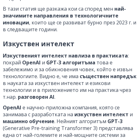
В тази статия ще разкажа кои са според мен
най-
значимите направления в технологичните
иновации
, които ще се развиват бурно през 2023 г. и
в следващите години.
Изкуствен интелект
Изкуственият интелект навлиза в практиката
:
покрай
OpenAI
и
GPT-3 алгоритъма
това е
забележимо и за обикновения човек, който е извън
технологиите. Видно е, че има
съществен напредък
в науката за изкуствен интелект и езикови
технологии и в приложението им на практика чрез
т.нар.
разговорен AI
.
OpenAI
е научно-приложна компания, която се
занимава с разработката на
изкуствен интелект
и
машинно обучение
. Нейният алгоритъм
GPT-3
(Generative Pre-training Transformer 3) представлява
една от най-големите и най-мощните системи за