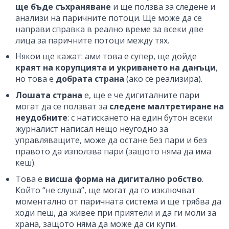
ще бъде съхраняване
и ще ползва за следене и
анализи на паричните потоци. Ще може да се
направи справка в реално време за всеки две
лица за паричните потоци между тях.
Някои ще кажат: ами това е супер, ще дойде
краят на корупцията и укриването на данъци
,
но това е
добрата страна
(ако се реализира).
Лошата страна
е, ще е че дигиталните пари
могат да се ползват за
следене малтретиране на
неудобните
: с натискането на един бутон всеки
журналист написал нещо неугодно за
управляващите, може да остане без пари и без
правото да използва пари (защото няма да има
кеш).
Това е
висша форма на дигитално робство
.
Който “не слуша”, ще могат да го изключват
моментално от паричната система и ще трябва да
ходи пеш, да живее при приятели и да ги моли за
храна, защото няма да може да си купи.