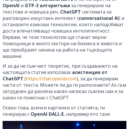
OpenAI
и
GTP-3 алгоритъма
за генериране на
текстове и човешка реч,
ChatGPT
системата за
разговорен изкуствен интелект (
conversational AI
) и
останалите езикови технологии, които наподобяват
доста впечатляващо човешка интелигентност.
Вярвам, че тези технологии ще станат верни
помощници в много сектори на бизнеса и живота и
ще преобразят начина на работа на търсещите
машини.
И за да не съм чист теоретик, при създаването на
настоящата статия използвах
асистенция от
ChatGPT
(
https://chat.openai.com
), за да генерирам
части от текста. Можете ли да ги разпознаете? Аз съм
затруднен да различа какво написах съвсем сам и за
какво си помогнах с ChatGPT.
Освен това, всички картинки от статията, ги
генерирах с
OpenAI DALL·E
, например ето тази: