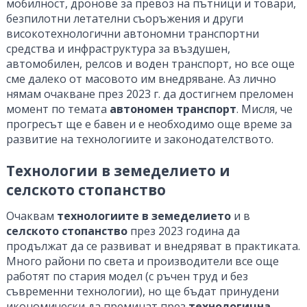
мобилност, дронове за превоз на пътници и товари,
безпилотни летателни съоръжения и други
високотехнологични автономни транспортни
средства и инфраструктура за въздушен,
автомобилен, релсов и воден транспорт, но все още
сме далеко от масовото им внедряване. Аз лично
нямам очакване през 2023 г. да достигнем преломен
момент по темата
автономен транспорт
. Мисля, че
прогресът ще е бавен и е необходимо още време за
развитие на технологиите и законодателството.
Технологии в земеделието и
селското стопанство
Очаквам
технологиите в земеделието
и в
селското стопанство
през 2023 година да
продължат да се развиват и внедряват в практиката.
Много райони по света и производители все още
работят по стария модел (с ръчен труд и без
съвременни технологии), но ще бъдат принудени
икономически да преминат през
технологична