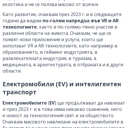
екзотика и не се ползва масово от всички.
Като развитие, очаквам през 2023 г. и в следващите
години да видим
по-голям напредък във VR и AR
технологиите
, както и по-голямо тяхно участие в
различни области на живота. Очаквам, че ще се
появят нови приложения и услуги, които ще
използват VR и AR технологиите, като например в
образованието, в гейминг индустрията, в
развлекателната индустрия, в туризма, в
медицината, в архитектурата, в отбраната и в други
области.
Електромобили (EV) и интелигентен
транспорт
Електромобилите
(
EV
) ще продължават да навлизат
и през 2023 г. и в това няма никакво съмнение, нито
е новост за технологичния свят и за обществото.
Очаквам масовото навлизане на електромобилите в
България да е нещо ново през идните години заради