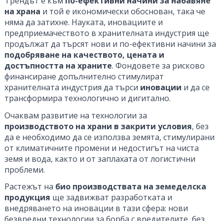
Трендът е към
по-ефективни начини за набавяне
на храна
и той е икономически обоснован, така че
няма да затихне. Науката, иновациите и
предприемачеството в хранителната индустрия ще
продължат да търсят нови и по-ефективни начини за
подобряване на качеството, цената и
достъпността на храните
. Фондовете за рисково
финансиране допълнително стимулират
хранителната индустрия да търси
иновации
и да се
трансформира технологично и дигитално.
Очаквам развитие на технологии за
производството на храни в закрити условия
, без
да е необходимо да се използва земята, стимулирани
от климатичните промени и недостигът на чиста
земя и вода, както и от заплахата от логистични
проблеми.
Растежът на
био производствата на земеделска
продукция
ще задвижват разработката и
внедряването на иновации в тази сфера: нови
безвредни технологии за борба с вредителите, без