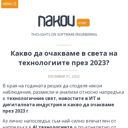
MENU
☰
HOME
ABOUT
BOOKS
COURSES
VIDEOS
PRESENTATIONS
THOUGHTS ON SOFTWARE ENGINEERING
RESEARCH
PUBLICATIONS
CONTACTS
RSS FEED
Какво да очакваме в света на
технологиите през 2023?
DECEMBER 31, 2022
В края на годината реших да споделя някои
наблюдения, размисли и анализи относно напредъка
в
технологичния свят, новостите в ИТ и
дигиталната индустрия и какво да очакваме
през 2023 г
.
Аз лично напоследък съм най-силно впечатлен от
напредъка в
AI технологиите
и по-конкретно от