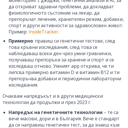
мониторинг с джаджи, генетични анализи и AI, за
да откриват здравни проблеми, да докладват
физиологичното състояние на лекар, да
препоръчат лечение, хранителен режим, добавки,
спорт и други активности за здравословен живот.
Пример:
InsideTracker
.
Примерно
: правиш си генетични тестове, след
това кръвни изследвания, след това се
наблюдаваш всеки ден чрез умни гривнички,
получаваш препоръки за хранене и спорт и се
изследваш отново. Умният app открива, че ти
липсва примерно витамин D и витамин B12 и ти
препоръчва добавки и периодични лабораторни
изследвания.
Очаквам напредъкът и в други медицински
технологии да продължи и през 2023 г.
Напредък на генетичните технологии
– те са
вече масови, дори и в България. Вече е стандарт
да си направиш генетичен тест, за да знаеш към