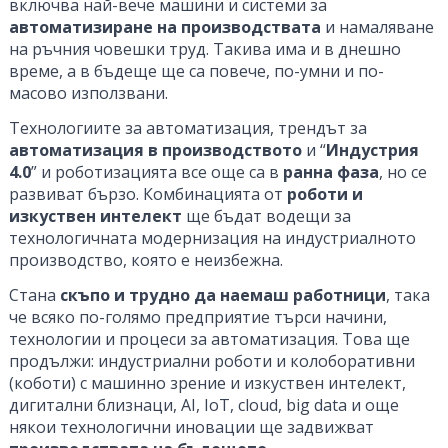
включва най-вече машини и системи за
автоматизиране на производствата
и намаляване
на ръчния човешки труд. Такива има и в днешно
време, а в бъдеще ще са повече, по-умни и по-
масово използвани.
Технологиите за автоматизация, трендът за
автоматизация в производството
и “
Индустрия
4.0
” и роботизацията все още са в
ранна фаза
, но се
развиват бързо. Комбинацията от
роботи и
изкуствен интелект
ще бъдат водещи за
технологичната модернизация на индустриалното
производство, която е неизбежна.
Стана
скъпо и трудно да наемаш работници
, така
че всяко по-голямо предприятие търси начини,
технологии и процеси за автоматизация. Това ще
продължи: индустриални роботи и колоборативни
(коботи) с машинно зрение и изкуствен интелект,
дигитални близнаци, AI, IoT, cloud, big data и още
някои технологични иновации ще задвижват