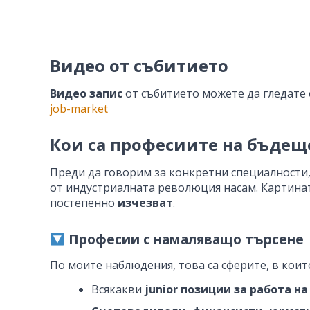
Видео от събитието
Видео запис
от събитието можете да гледате 
job-market
Кои са професиите на бъдещ
Преди да говорим за конкретни специалности
от индустриалната революция насам. Картинат
постепенно
изчезват
.
Професии с намаляващо търсене
По моите наблюдения, това са сферите, в кои
Всякакви
junior позиции за работа н