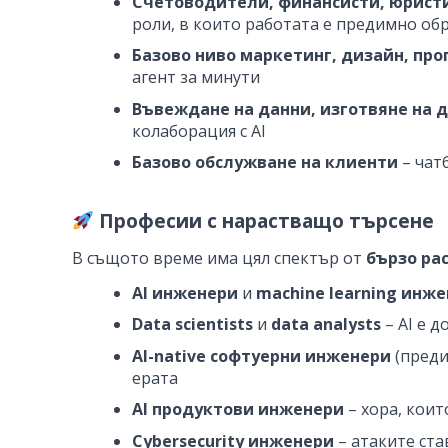
Счетоводители, финансисти, юристи,
роли, в които работата е предимно об
Базово ниво маркетинг, дизайн, про
агент за минути
Въвеждане на данни, изготвяне на 
колаборация с AI
Базово обслужване на клиенти
– чат
Професии с нарастващо търсене
В същото време има цял спектър от
бързо ра
AI инженери
и
machine learning инж
Data scientists
и
data analysts
– AI е 
AI-native софтуерни инженери
(преди
ерата
AI продуктови инженери
– хора, кои
Cybersecurity инженери
– атаките ста