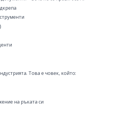
одкрепа
инструменти
)
денти
ндустрията. Това е човек, който:
лжение на ръката си