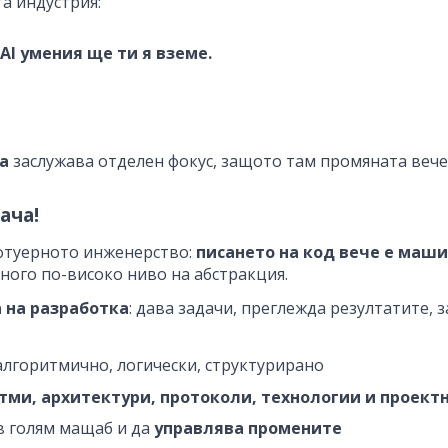
а индустрия:
 AI умения ще ти я вземе.
а
заслужава отделен фокус, защото там промяната вече 
ача!
офтуерното инженерство:
писането на код вече е маш
много по-високо ниво на абстракция.
 на разработка
: дава задачи, преглежда резултатите, 
 алгоритмично, логически, структурирано
тми, архитектури, протоколи, технологии и проект
в голям мащаб и да
управлява промените