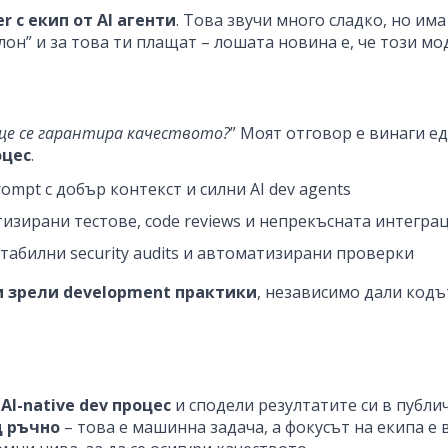
 с екип от AI агенти
. Това звучи много сладко, но им
лон” и за това ти плащат – лошата новина е, че този м
 ще се гарантира качеството?
” Моят отговор е винаги е
оцес
.
ompt с добър контекст и силни AI dev agents
тизирани тестове, code reviews и непрекъсната интегра
стабилни security audits и автоматизирани проверки
и зрели development практики
, независимо дали кодъ
а
AI-native dev процес
и сподели резултатите си в публич
д ръчно
– това е машинна задача, а фокусът на екипа е 