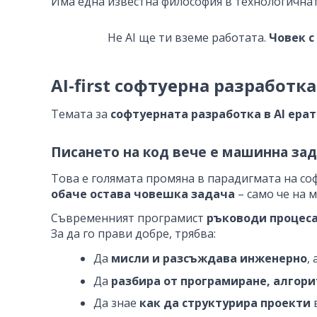
Има една известна философия в технологичнат
Не AI ще ти вземе работата.
Човек с
AI-first софтуерна разработка
Темата за
софтуерната разработка в AI ерат
Писането на код вече е машинна зад
Това е голямата промяна в парадигмата на с
обаче остава човешка задача
– само че на 
Съвременният програмист
ръководи процеса
За да го прави добре, трябва:
Да
мисли и разсъждава инженерно
,
Да
разбира от програмиране, алгори
Да знае
как да структурира проекти