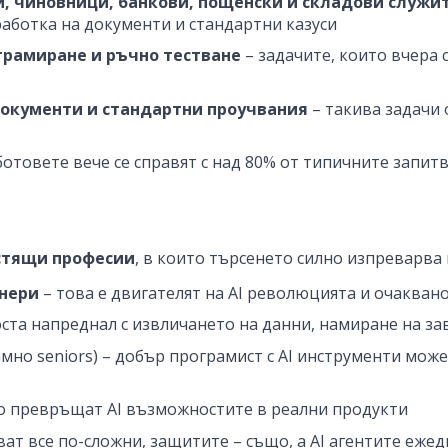
 чиновници, банкови, пощенски и складови служител
работка на документи и стандартни казуси
грамиране и ръчно тестване
– задачите, които вчера с
документи и стандартни проучвания
– такива задачи 
ботовете вече се справят с над 80% от типичните запит
стящи професии
, в които търсенето силно изпреварва
енери
– това е двигателят на AI революцията и очакван
доста напреднал с извличането на данни, намиране на з
мно seniors) – добър програмист с AI инструменти може
то превръщат AI възможностите в реални продукти
ват все по-сложни, защитите – също, а AI агентите еже