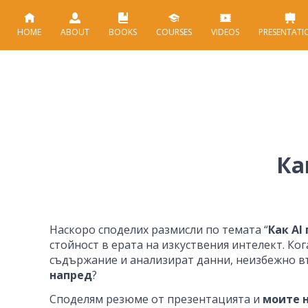
HOME
ABOUT
BOOKS
COURSES
VIDEOS
PRESENTATI
Ка
Наскоро споделих размисли по темата “
Как AI
стойност в ерата на изкуствения интелект. Ко
съдържание и анализират данни, неизбежно в
напред
?
Споделям резюме от презентацията и
моите 