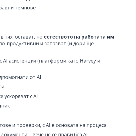
-бавни темпове
 в тях, остават, но
естеството на работата им
 по-продуктивни и запазват (и дори ще
 с AI асистенция (платформи като Harvey и
дпомогнати от AI
ти
е ускоряват с AI
щник
ове и проверки, с AI в основата на процеса
 документи – вече не се прави без AI