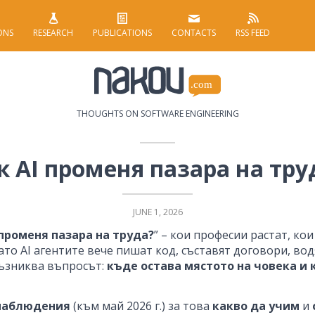
ONS
RESEARCH
PUBLICATIONS
CONTACTS
RSS FEED
THOUGHTS ON SOFTWARE ENGINEERING
к AI променя пазара на тру
JUNE 1, 2026
 променя пазара на труда?
” – кои професии растат, ко
гато AI агентите вече пишат код, съставят договори, во
ъзниква въпросът:
къде остава мястото на човека и 
наблюдения
(към май 2026 г.) за това
какво да учим
и