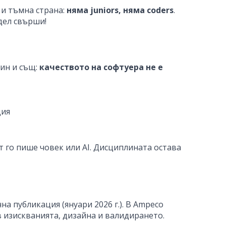
а и тъмна страна:
няма juniors, няма coders
.
одел свърши!
дин и същ:
качеството на софтуера не е
ция
т го пише човек или AI. Дисциплината остава
на публикация (януари 2026 г.). В Ampeco
в изискванията, дизайна и валидирането.