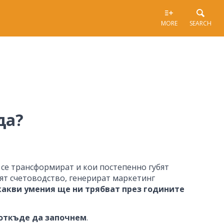
MORE
SEARCH
да?
и се трансформират и кои постепенно губят
дят счетоводство, генерират маркетинг
какви умения ще ни трябват през годините
откъде да започнем
.