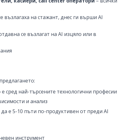
и, касиери, call center оператори
– всички
е възлагаха на стажант, днес ги върши AI
отдавна се възлагат на AI изцяло или в
вания
 предлагането:
о е сред най-търсените технологични професии
ависимости и анализ
 да е 5-10 пъти по-продуктивен от преди AI
дневен инструмент