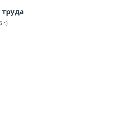
 труда
г.):