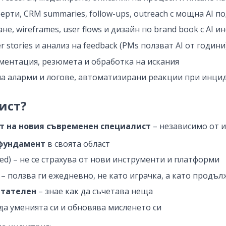
ерти, CRM summaries, follow-ups, outreach с мощна AI п
е, wireframes, user flows и дизайн по brand book с AI 
 stories и анализ на feedback (PMs ползват AI от години
ментация, резюмета и обработка на искания
на аларми и логове, автоматизирани реакции при инци
ист?
 на новия съвременен специалист
– независимо от и
фундамент
в своята област
led) – не се страхува от нови инструменти и платформи
) – ползва ги ежедневно, не като играчка, а като продъ
етателен
– знае как да съчетава неща
жда уменията си и обновява мисленето си