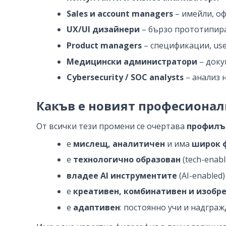
Sales и account managers
– имейли, оф
UX/UI дизайнери
– бързо прототипиран
Product managers
– спецификации, user
Медицински администратори
– доку
Cybersecurity / SOC analysts
– анализ 
Какъв е новият професионал
От всички тези промени се очертава
профилът
е
мислещ, аналитичен
и има
широк 
е
технологично образован
(tech-enab
владее AI инструментите
(AI-enabled
e
креативен, комбинативен и изобр
e
адаптивен
: постоянно учи и надгра