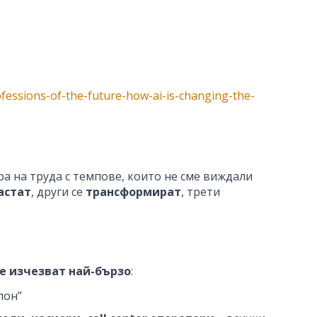
ofessions-of-the-future-how-ai-is-changing-the-
ара на труда с темпове, които не сме виждали
астат
, други се
трансформират
, трети
те изчезват най-бързо
:
лон”