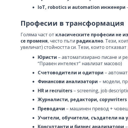
IoT, robotics и automation инженери
–
Професии в трансформация
Голяма част от
класическите професии не из
се променя
, често пъти
радикално
. Тези, ко
увеличат) стойността си. Тези, които отказва
Юристи
– автоматизирано писане и реда
“Правен интелект” навлизат масово)
Счетоводители и одитори
– автомат
Финансови анализатори
– модели, пр
HR и recruiters
– screening, job descri
Журналисти, редактори, copywriters
Преводачи
– машинен превод + човеш
Учители, обучители, създатели на
Консултанти и бизнес анализатори
–