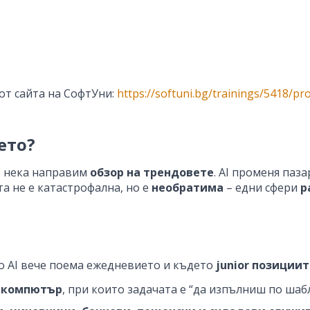
от сайта на СофтУни:
https://softuni.bg/trainings/5418/pr
ето?
, нека направим
обзор на трендовете
. AI променя паз
а не е катастрофална, но е
необратима
– едни сфери
р
то AI вече поема ежедневието и където
junior позиции
а компютър
, при които задачата е “да изпълниш по шаб