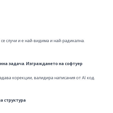
се случи и е най-видима и най-радикална.
инна задача
.
Изграждането на софтуер
задава корекции, валидира написания от AI код.
на структура