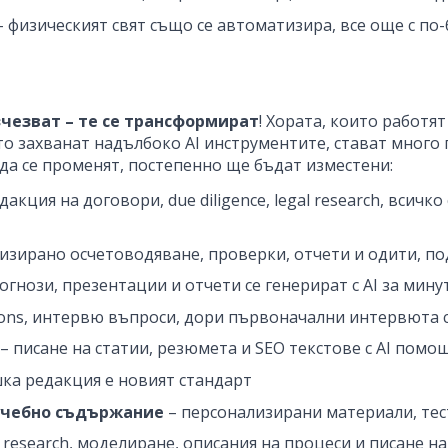
 физическият свят също се автоматизира, все още с по
чезват – те се трансформират
! Хората, които работят
ито захванат надълбоко AI инструментите, стават много
т да се променят, постепенно ще бъдат изместени:
кция на договори, due diligence, legal research, всичко
изирано осчетоводяване, проверки, отчети и одити, по
огнози, презентации и отчети се генерират с AI за мину
ptions, интервю въпроси, дори първоначални интервюта с
– писане на статии, резюмета и SEO текстове с AI помо
ка редакция е новият стандарт
 учебно съдържание
– персонализирани материали, тест
 research, моделиране, описания на процеси и писане на