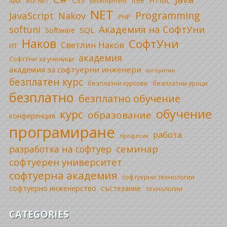
CSS
free
HTML
AJAX
ASP.NET
development
NET
Programming
JavaScript
Nakov
PHP
Академия на СофтУни
softuni
SQL
Software
Наков
СофтУни
Светлин Наков
ИТ
академия
СофтУни за ученици
академия за софтуерни инженери
алгоритми
безплатен курс
безплатни уроци
безплатни курсове
безплатно
безплатно обучение
обучение
курс
образование
конференция
програмиране
работа
професия
семинар
разработка на софтуер
софтуерен университет
софтуерна академия
софтуерни технологии
софтуерно инженерство
състезание
технологии
CATEGORIES