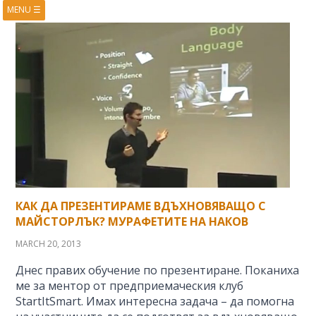
MENU
☰
HOME
ABOUT
BOOKS
COURSES
VIDEOS
PRESENTATIONS
RESEARCH
PUBLICATIONS
CONTACTS
RSS FEED
КАК ДА ПРЕЗЕНТИРАМЕ ВДЪХНОВЯВАЩО С
МАЙСТОРЛЪК? МУРАФЕТИТЕ НА НАКОВ
MARCH 20, 2013
Днес правих обучение по презентиране. Поканиха
ме за ментор от предприемаческия клуб
StartItSmart. Имах интересна задача – да помогна