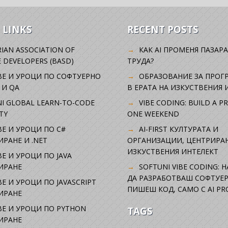
 LINKS
RECENT POSTS
IAN ASSOCIATION OF
КАК AI ПРОМЕНЯ ПАЗАРА
 DEVELOPERS (BASD)
ТРУДА?
ВЕ И УРОЦИ ПО СОФТУЕРНО
ОБРАЗОВАНИЕ ЗА ПРОГ
 И QA
В ЕРАТА НА ИЗКУСТВЕНИЯ 
I GLOBAL LEARN-TO-CODE
VIBE CODING: BUILD A P
TY
ONE WEEKEND
Е И УРОЦИ ПО C#
AI-FIRST КУЛТУРАТА И
РАНЕ И .NET
ОРГАНИЗАЦИИ, ЦЕНТРИРА
ИЗКУСТВЕНИЯ ИНТЕЛЕКТ
Е И УРОЦИ ПО JAVA
ИРАНЕ
SOFTUNI VIBE CODING: 
ДА РАЗРАБОТВАШ СОФТУЕР
Е И УРОЦИ ПО JAVASCRIPT
ПИШЕШ КОД, САМО С AI PR
ИРАНЕ
Е И УРОЦИ ПО PYTHON
TAGS
ИРАНЕ