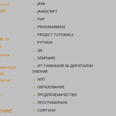
JAVA
opment
ipt
JAVASCRIPT
PHP
i
PROGRAMMING
PROJECT TUTORIALS
и
ИТ
PYTHON
в
QA
ченици
SEMINARS
ИТ ГИМНАЗИЯ ЗА ДИГИТАЛНИ
инженери
УМЕНИЯ
рс
НЛП
 уроци
ОБРАЗОВАНИЕ
е
ПРЕДПРИЕМАЧЕСТВО
ПРОГРАМИРАНЕ
ение
СОФТУНИ