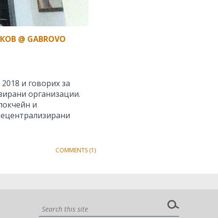
КОВ @ GABROVO
 2018 и говорих за
зирани организации.
локчейн и
 децентрализирани
COMMENTS (1)