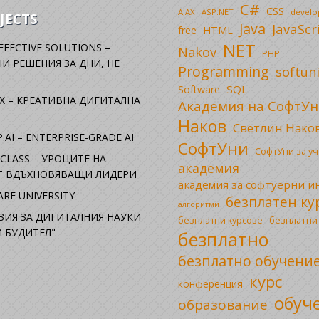
C#
CSS
AJAX
ASP.NET
devel
JECTS
Java
JavaScr
free
HTML
NET
FFECTIVE SOLUTIONS –
Nakov
PHP
И РЕШЕНИЯ ЗА ДНИ, НЕ
Programming
softun
SQL
Software
X – КРЕАТИВНА ДИГИТАЛНА
Академия на СофтУн
Наков
Светлин Нако
.AI – ENTERPRISE-GRADE AI
СофтУни
СофтУни за у
CLASS – УРОЦИТЕ НА
академия
ОТ ВДЪХНОВЯВАЩИ ЛИДЕРИ
академия за софтуерни 
RE UNIVERSITY
безплатен ку
алгоритми
ЗИЯ ЗА ДИГИТАЛНИЯ НАУКИ
безплатни
безплатни курсове
 БУДИТЕЛ"
безплатно
безплатно обучени
курс
конференция
обуч
образование