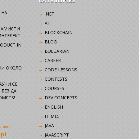
CATEGORIES
 НА
.NET
AI
РАМИСТИ
BLOCKCHAIN
ИНТЕЛЕКТ
BLOG
RODUCT IN
BULGARIAN
CAREER
НИ ОКОЛО
CODE LESSONS
CONTESTS
НАУЧИ СЕ
COURSES
 БЕЗ ДА
OMPTS!
DEV CONCEPTS
ENGLISH
HTML5
JAVA
opment
ipt
JAVASCRIPT