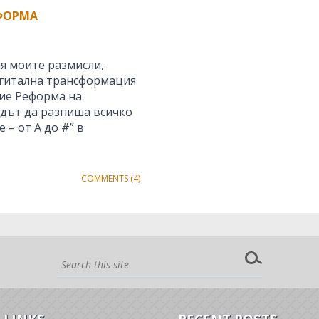
ФОРМА
я моите размисли,
Дигитална трансформация
ие Реформа на
одът да разпиша всичко
– от А до #” в
COMMENTS (4)