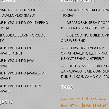
 LINKS
RECENT POSTS
IAN ASSOCIATION OF
КАК AI ПРОМЕНЯ ПАЗАРА
 DEVELOPERS (BASD)
ТРУДА?
ВЕ И УРОЦИ ПО СОФТУЕРНО
ОБРАЗОВАНИЕ ЗА ПРОГ
 И QA
В ЕРАТА НА ИЗКУСТВЕНИЯ 
I GLOBAL LEARN-TO-CODE
VIBE CODING: BUILD A P
TY
ONE WEEKEND
Е И УРОЦИ ПО C#
AI-FIRST КУЛТУРАТА И
РАНЕ И .NET
ОРГАНИЗАЦИИ, ЦЕНТРИРА
ИЗКУСТВЕНИЯ ИНТЕЛЕКТ
Е И УРОЦИ ПО JAVA
ИРАНЕ
SOFTUNI VIBE CODING: 
ДА РАЗРАБОТВАШ СОФТУЕР
Е И УРОЦИ ПО JAVASCRIPT
ПИШЕШ КОД, САМО С AI PR
ИРАНЕ
Е И УРОЦИ ПО PYTHON
TAGS
ИРАНЕ
C#
CSS
AJAX
ASP.NET
devel
JECTS
Java
JavaScr
free
HTML