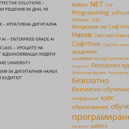
NET
FFECTIVE SOLUTIONS –
Nakov
PHP
И РЕШЕНИЯ ЗА ДНИ, НЕ
Programming
softun
SQL
Software
X – КРЕАТИВНА ДИГИТАЛНА
Академия на СофтУн
Наков
Светлин Нако
.AI – ENTERPRISE-GRADE AI
СофтУни
СофтУни за у
CLASS – УРОЦИТЕ НА
академия
ОТ ВДЪХНОВЯВАЩИ ЛИДЕРИ
академия за софтуерни 
RE UNIVERSITY
безплатен ку
алгоритми
ЗИЯ ЗА ДИГИТАЛНИЯ НАУКИ
безплатни
безплатни курсове
 БУДИТЕЛ"
безплатно
безплатно обучени
курс
конференция
обуч
образование
програмиран
работа
професия