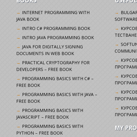
BOOKS
USEFUL
INTERNET PROGRAMMING WITH
BULGAR
JAVA BOOK
SOFTWARE
INTRO C# PROGRAMMING BOOK
KУРСО
ТЕСТВАНЕ
INTRO JAVA PROGRAMMING BOOK
SOFTUN
JAVA FOR DIGITALLY SIGNING
COMMUNI
DOCUMENTS IN WEB BOOK
КУРСОВ
PRACTICAL CRYPTOGRAPHY FOR
ПРОГРАМИ
DEVELOPERS – FREE BOOK
КУРСОВ
PROGRAMMING BASICS WITH C# –
ПРОГРАМ
FREE BOOK
КУРСОВ
PROGRAMMING BASICS WITH JAVA –
ПРОГРАМ
FREE BOOK
КУРСОВ
PROGRAMMING BASICS WITH
ПРОГРАМ
JAVASCRIPT – FREE BOOK
PROGRAMMING BASICS WITH
MY PRO
PYTHON – FREE BOOK