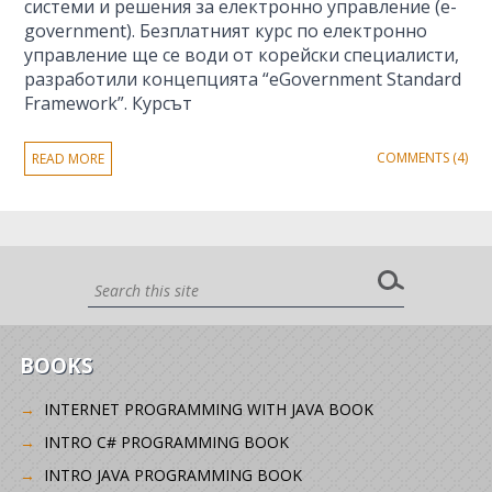
системи и решения за електрoнно управление (e-
government). Безплатният курс по електронно
управление ще се води от корейски специалисти,
разработили концепцията “eGovernment Standard
Framework”. Курсът
COMMENTS (4)
READ MORE
BOOKS
INTERNET PROGRAMMING WITH JAVA BOOK
INTRO C# PROGRAMMING BOOK
INTRO JAVA PROGRAMMING BOOK