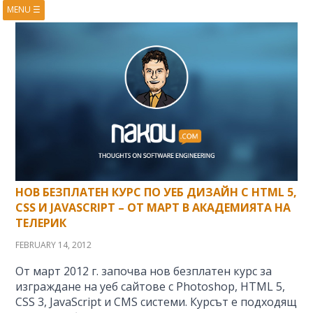
MENU
☰
HOME
ABOUT
BOOKS
COURSES
VIDEOS
PRESENTATIONS
RESEARCH
PUBLICATIONS
CONTACTS
RSS FEED
НОВ БЕЗПЛАТЕН КУРС ПО УЕБ ДИЗАЙН С HTML 5,
CSS И JAVASCRIPT – ОТ МАРТ В АКАДЕМИЯТА НА
ТЕЛЕРИК
FEBRUARY 14, 2012
От март 2012 г. започва нов безплатен курс за
изграждане на уеб сайтове с Photoshop, HTML 5,
CSS 3, JavaScript и CMS системи. Курсът е подходящ