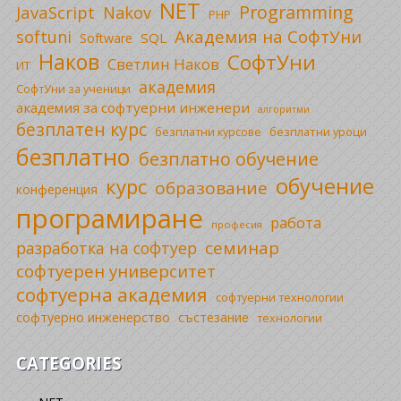
NET
Programming
JavaScript
Nakov
PHP
Академия на СофтУни
softuni
SQL
Software
Наков
СофтУни
Светлин Наков
ИТ
академия
СофтУни за ученици
академия за софтуерни инженери
алгоритми
безплатен курс
безплатни уроци
безплатни курсове
безплатно
безплатно обучение
обучение
курс
образование
конференция
програмиране
работа
професия
семинар
разработка на софтуер
софтуерен университет
софтуерна академия
софтуерни технологии
софтуерно инженерство
състезание
технологии
CATEGORIES