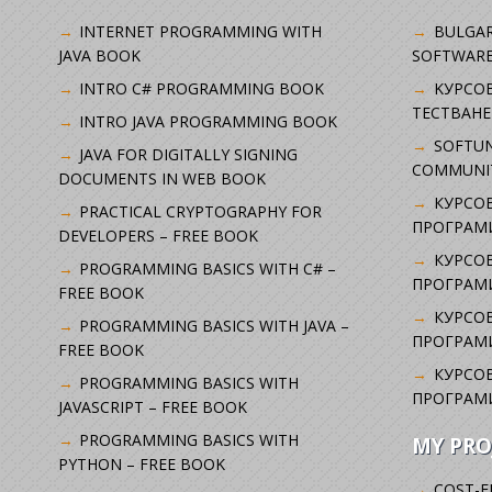
INTERNET PROGRAMMING WITH
BULGAR
JAVA BOOK
SOFTWARE
INTRO C# PROGRAMMING BOOK
KУРСО
ТЕСТВАНЕ
INTRO JAVA PROGRAMMING BOOK
SOFTUN
JAVA FOR DIGITALLY SIGNING
COMMUNI
DOCUMENTS IN WEB BOOK
КУРСОВ
PRACTICAL CRYPTOGRAPHY FOR
ПРОГРАМИ
DEVELOPERS – FREE BOOK
КУРСОВ
PROGRAMMING BASICS WITH C# –
ПРОГРАМ
FREE BOOK
КУРСОВ
PROGRAMMING BASICS WITH JAVA –
ПРОГРАМ
FREE BOOK
КУРСОВ
PROGRAMMING BASICS WITH
ПРОГРАМ
JAVASCRIPT – FREE BOOK
PROGRAMMING BASICS WITH
MY PRO
PYTHON – FREE BOOK
COST-E