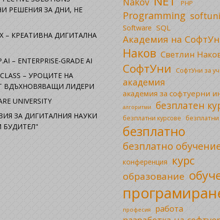
NET
Nakov
PHP
И РЕШЕНИЯ ЗА ДНИ, НЕ
Programming
softun
SQL
Software
X – КРЕАТИВНА ДИГИТАЛНА
Академия на СофтУн
Наков
Светлин Нако
.AI – ENTERPRISE-GRADE AI
СофтУни
СофтУни за у
CLASS – УРОЦИТЕ НА
академия
ОТ ВДЪХНОВЯВАЩИ ЛИДЕРИ
академия за софтуерни 
RE UNIVERSITY
безплатен ку
алгоритми
ЗИЯ ЗА ДИГИТАЛНИЯ НАУКИ
безплатни
безплатни курсове
 БУДИТЕЛ"
безплатно
безплатно обучени
курс
конференция
обуч
образование
програмиран
работа
професия
разработка на софтуе