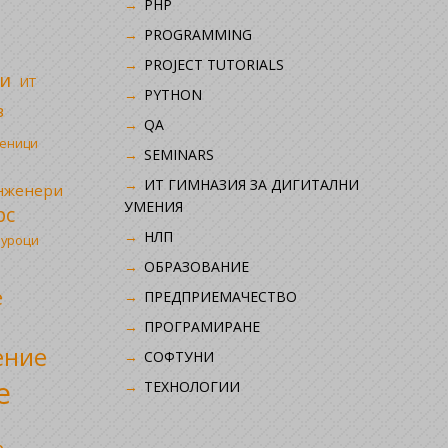
PHP
i
PROGRAMMING
PROJECT TUTORIALS
и
ИТ
PYTHON
в
QA
ченици
SEMINARS
ИТ ГИМНАЗИЯ ЗА ДИГИТАЛНИ
инженери
УМЕНИЯ
рс
НЛП
 уроци
ОБРАЗОВАНИЕ
е
ПРЕДПРИЕМАЧЕСТВО
ПРОГРАМИРАНЕ
ение
СОФТУНИ
е
ТЕХНОЛОГИИ
р