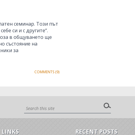
латен семинар. Този път
ебе си и с другите“.
ноза в общуването ще
но състояние на
ники за
COMMENTS (9)
 LINKS
RECENT POSTS