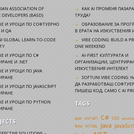
IAN ASSOCIATION OF
КАК AI ПРОМЕНЯ ПАЗАРА
 DEVELOPERS (BASD)
ТРУДА?
ВЕ И УРОЦИ ПО СОФТУЕРНО
ОБРАЗОВАНИЕ ЗА ПРОГ
 И QA
В ЕРАТА НА ИЗКУСТВЕНИЯ 
I GLOBAL LEARN-TO-CODE
VIBE CODING: BUILD A P
TY
ONE WEEKEND
Е И УРОЦИ ПО C#
AI-FIRST КУЛТУРАТА И
РАНЕ И .NET
ОРГАНИЗАЦИИ, ЦЕНТРИРА
ИЗКУСТВЕНИЯ ИНТЕЛЕКТ
Е И УРОЦИ ПО JAVA
ИРАНЕ
SOFTUNI VIBE CODING: 
ДА РАЗРАБОТВАШ СОФТУЕР
Е И УРОЦИ ПО JAVASCRIPT
ПИШЕШ КОД, САМО С AI PR
ИРАНЕ
Е И УРОЦИ ПО PYTHON
TAGS
ИРАНЕ
C#
CSS
AJAX
ASP.NET
devel
JECTS
Java
JavaScr
free
HTML
FFECTIVE SOLUTIONS –