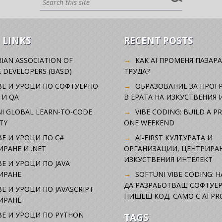
 LINKS
RECENT POSTS
IAN ASSOCIATION OF
КАК AI ПРОМЕНЯ ПАЗАРА
 DEVELOPERS (BASD)
ТРУДА?
ВЕ И УРОЦИ ПО СОФТУЕРНО
ОБРАЗОВАНИЕ ЗА ПРОГ
 И QA
В ЕРАТА НА ИЗКУСТВЕНИЯ 
I GLOBAL LEARN-TO-CODE
VIBE CODING: BUILD A P
TY
ONE WEEKEND
Е И УРОЦИ ПО C#
AI-FIRST КУЛТУРАТА И
РАНЕ И .NET
ОРГАНИЗАЦИИ, ЦЕНТРИРА
ИЗКУСТВЕНИЯ ИНТЕЛЕКТ
Е И УРОЦИ ПО JAVA
ИРАНЕ
SOFTUNI VIBE CODING: 
ДА РАЗРАБОТВАШ СОФТУЕР
Е И УРОЦИ ПО JAVASCRIPT
ПИШЕШ КОД, САМО С AI PR
ИРАНЕ
Е И УРОЦИ ПО PYTHON
TAGS