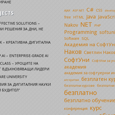
ИРАНЕ
C#
CSS
AJAX
ASP.NET
devel
JECTS
Java
JavaScr
free
HTML
NET
FFECTIVE SOLUTIONS –
Nakov
PHP
И РЕШЕНИЯ ЗА ДНИ, НЕ
Programming
softun
SQL
Software
X – КРЕАТИВНА ДИГИТАЛНА
Академия на СофтУн
Наков
Светлин Нако
.AI – ENTERPRISE-GRADE AI
СофтУни
СофтУни за у
CLASS – УРОЦИТЕ НА
академия
ОТ ВДЪХНОВЯВАЩИ ЛИДЕРИ
академия за софтуерни 
RE UNIVERSITY
безплатен ку
алгоритми
ЗИЯ ЗА ДИГИТАЛНИЯ НАУКИ
безплатни
безплатни курсове
 БУДИТЕЛ"
безплатно
безплатно обучени
курс
конференция