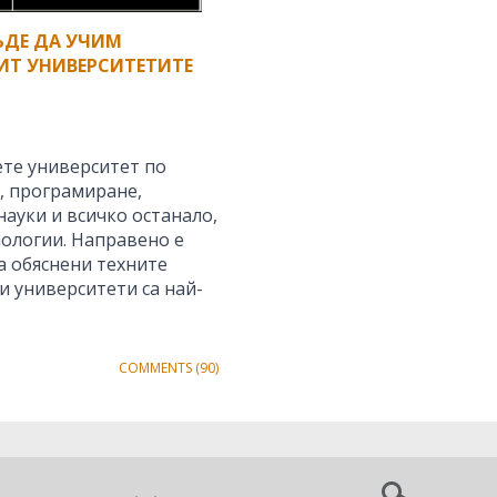
ЪДЕ ДА УЧИМ
 ИТ УНИВЕРСИТЕТИТЕ
ете университет по
, програмиране,
ауки и всичко останало,
ологии. Направено е
а обяснени техните
ои университети са най-
COMMENTS (90)