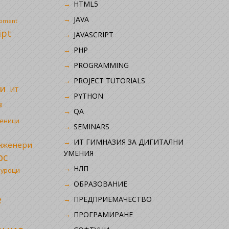
HTML5
JAVA
opment
ipt
JAVASCRIPT
PHP
i
PROGRAMMING
PROJECT TUTORIALS
и
ИТ
PYTHON
в
QA
ченици
SEMINARS
ИТ ГИМНАЗИЯ ЗА ДИГИТАЛНИ
инженери
УМЕНИЯ
рс
НЛП
 уроци
ОБРАЗОВАНИЕ
е
ПРЕДПРИЕМАЧЕСТВО
ПРОГРАМИРАНЕ