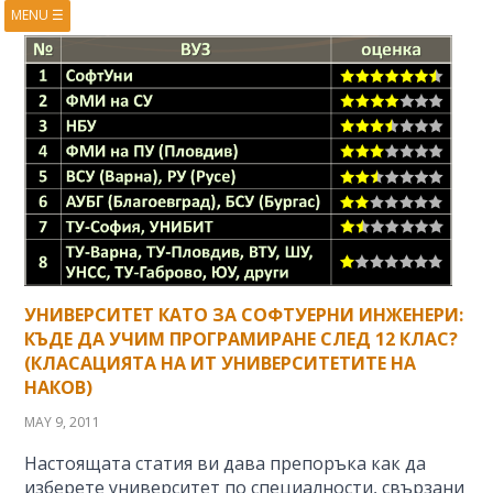
MENU
☰
HOME
ABOUT
BOOKS
COURSES
VIDEOS
PRESENTATIONS
RESEARCH
PUBLICATIONS
CONTACTS
RSS FEED
УНИВЕРСИТЕТ КАТО ЗА СОФТУЕРНИ ИНЖЕНЕРИ:
КЪДЕ ДА УЧИМ ПРОГРАМИРАНЕ СЛЕД 12 КЛАС?
(КЛАСАЦИЯТА НА ИТ УНИВЕРСИТЕТИТЕ НА
НАКОВ)
MAY 9, 2011
Настоящата статия ви дава препоръка как да
изберете университет по специалности, свързани