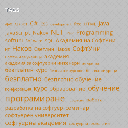
TAGS
C#
Java
CSS
free
HTML
AJAX
ASP.NET
development
NET
Programming
JavaScript
Nakov
PHP
Академия на СофтУни
softuni
SQL
Software
Наков
СофтУни
Светлин Наков
ИТ
академия
СофтУни за ученици
академия за софтуерни инженери
алгоритми
безплатен курс
безплатни уроци
безплатни курсове
безплатно
безплатно обучение
обучение
курс
образование
конференция
програмиране
работа
професия
семинар
разработка на софтуер
софтуерен университет
софтуерна академия
софтуерни технологии