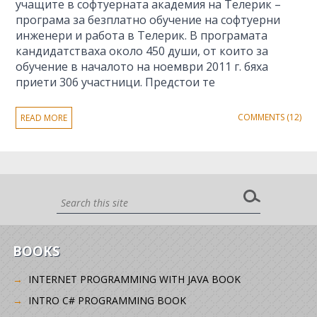
учащите в софтуерната академия на Телерик –
програма за безплатно обучение на софтуерни
инженери и работа в Телерик. В програмата
кандидатстваха около 450 души, от които за
обучение в началото на ноември 2011 г. бяха
приети 306 участници. Предстои те
COMMENTS (12)
READ MORE
BOOKS
INTERNET PROGRAMMING WITH JAVA BOOK
INTRO C# PROGRAMMING BOOK