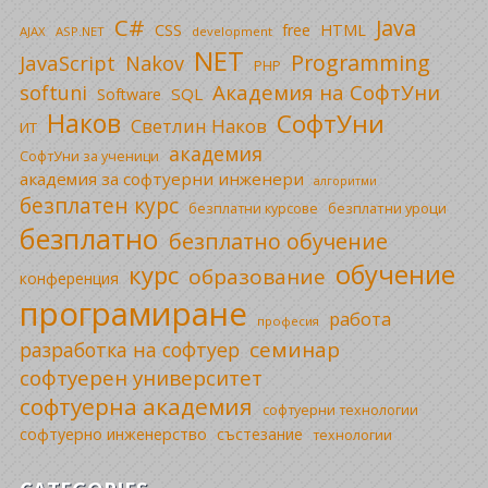
C#
Java
CSS
free
HTML
AJAX
ASP.NET
development
NET
Programming
JavaScript
Nakov
PHP
Академия на СофтУни
softuni
SQL
Software
Наков
СофтУни
Светлин Наков
ИТ
академия
СофтУни за ученици
академия за софтуерни инженери
алгоритми
безплатен курс
безплатни уроци
безплатни курсове
безплатно
безплатно обучение
обучение
курс
образование
конференция
програмиране
работа
професия
семинар
разработка на софтуер
софтуерен университет
софтуерна академия
софтуерни технологии
софтуерно инженерство
състезание
технологии