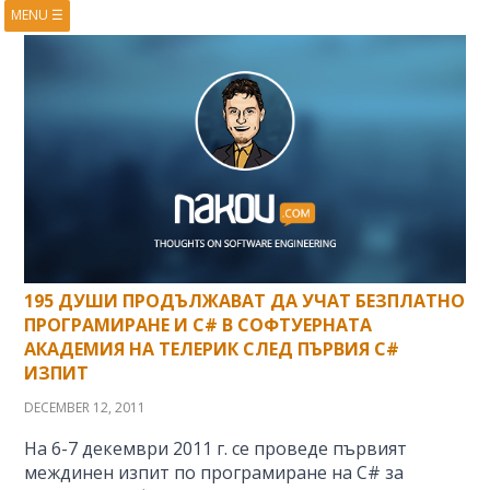
MENU
☰
HOME
ABOUT
BOOKS
COURSES
VIDEOS
PRESENTATIONS
RESEARCH
PUBLICATIONS
CONTACTS
RSS FEED
195 ДУШИ ПРОДЪЛЖАВАТ ДА УЧАТ БЕЗПЛАТНО
ПРОГРАМИРАНЕ И C# В СОФТУЕРНАТА
АКАДЕМИЯ НА ТЕЛЕРИК СЛЕД ПЪРВИЯ C#
ИЗПИТ
DECEMBER 12, 2011
На 6-7 декември 2011 г. се проведе първият
междинен изпит по програмиране на C# за