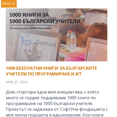
MENU
☰
HOME
ABOUT
BOOKS
COURSES
VIDEOS
PRESENTATIONS
RESEARCH
PUBLICATIONS
CONTACTS
RSS FEED
1000 БЕЗПЛАТНИ КНИГИ ЗА БЪЛГАРСКИТЕ
УЧИТЕЛИ ПО ПРОГРАМИРАНЕ И ИТ
APRIL 27, 2018
Днес стартира една моя инициатива, с която
много се гордея: подаряваме 1000 книги по
програмиране на 1000 български учителя.
Проектът се задвижва от СофтУни фондацията с
моя лична подкрепа и вдъхновение. Кои книги