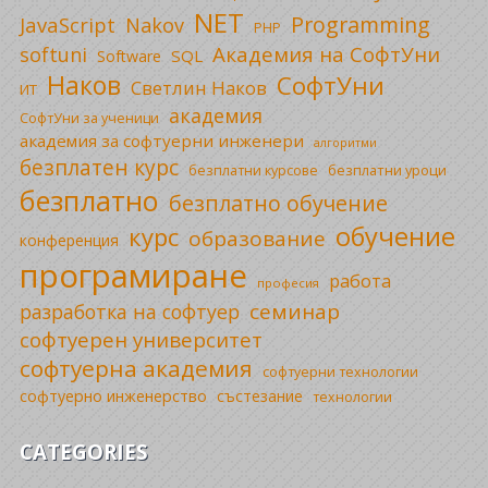
NET
Programming
JavaScript
Nakov
PHP
Академия на СофтУни
softuni
SQL
Software
Наков
СофтУни
Светлин Наков
ИТ
академия
СофтУни за ученици
академия за софтуерни инженери
алгоритми
безплатен курс
безплатни уроци
безплатни курсове
безплатно
безплатно обучение
обучение
курс
образование
конференция
програмиране
работа
професия
семинар
разработка на софтуер
софтуерен университет
софтуерна академия
софтуерни технологии
софтуерно инженерство
състезание
технологии
CATEGORIES