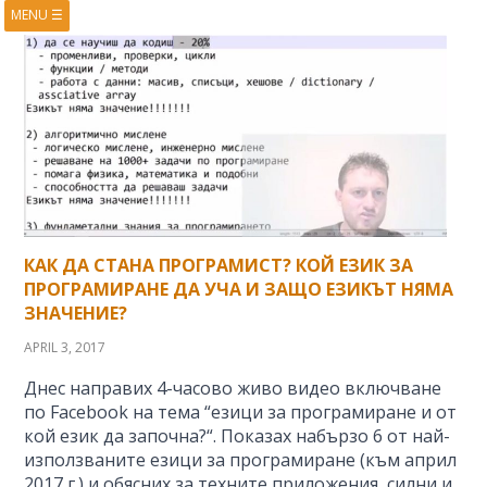
MENU
☰
HOME
ABOUT
BOOKS
COURSES
VIDEOS
PRESENTATIONS
RESEARCH
PUBLICATIONS
CONTACTS
RSS FEED
КАК ДА СТАНА ПРОГРАМИСТ? КОЙ ЕЗИК ЗА
ПРОГРАМИРАНЕ ДА УЧА И ЗАЩО ЕЗИКЪТ НЯМА
ЗНАЧЕНИЕ?
APRIL 3, 2017
Днес направих 4-часово живо видео включване
по Facebook на тема “езици за програмиране и от
кой език да започна?“. Показах набързо 6 от най-
използваните езици за програмиране (към април
2017 г.) и обясних за техните приложения, силни и