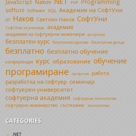
NET
Programming
JavaScript
Nakov
PHP
Академия на СофтУни
softuni
SQL
Software
Наков
СофтУни
Светлин Наков
ИТ
академия
СофтУни за ученици
академия за софтуерни инженери
алгоритми
безплатен курс
безплатни уроци
безплатни курсове
безплатно
безплатно обучение
обучение
курс
образование
конференция
програмиране
работа
професия
семинар
разработка на софтуер
софтуерен университет
софтуерна академия
софтуерни технологии
софтуерно инженерство
състезание
технологии
CATEGORIES
.NET