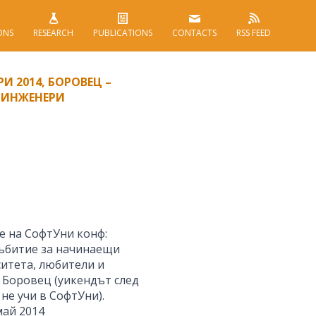
ONS
RESEARCH
PUBLICATIONS
CONTACTS
RSS FEED
РИ 2014, БОРОВЕЦ –
 ИНЖЕНЕРИ
е на СофтУни конф:
 събитие за начинаещи
ситета, любители и
в Боровец (уикендът след
не учи в СофтУни).
май 2014