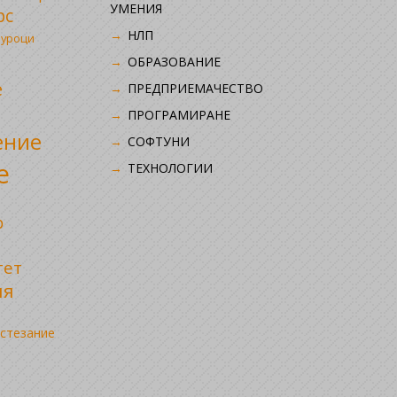
УМЕНИЯ
рс
НЛП
 уроци
ОБРАЗОВАНИЕ
е
ПРЕДПРИЕМАЧЕСТВО
ПРОГРАМИРАНЕ
ение
СОФТУНИ
е
ТЕХНОЛОГИИ
р
тет
ия
стезание