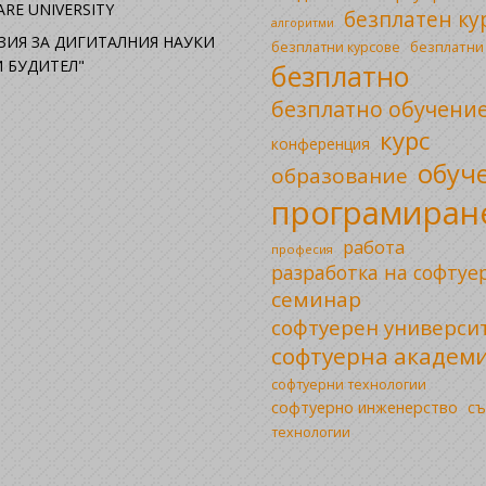
RE UNIVERSITY
безплатен ку
алгоритми
ЗИЯ ЗА ДИГИТАЛНИЯ НАУКИ
безплатни
безплатни курсове
 БУДИТЕЛ"
безплатно
безплатно обучени
курс
конференция
обуч
образование
програмиран
работа
професия
разработка на софтуе
семинар
софтуерен универси
софтуерна академ
софтуерни технологии
софтуерно инженерство
съ
технологии