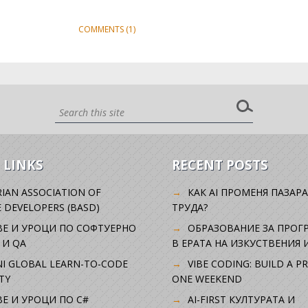
COMMENTS (1)
 LINKS
RECENT POSTS
IAN ASSOCIATION OF
КАК AI ПРОМЕНЯ ПАЗАРА
 DEVELOPERS (BASD)
ТРУДА?
ВЕ И УРОЦИ ПО СОФТУЕРНО
ОБРАЗОВАНИЕ ЗА ПРОГ
 И QA
В ЕРАТА НА ИЗКУСТВЕНИЯ 
I GLOBAL LEARN-TO-CODE
VIBE CODING: BUILD A P
TY
ONE WEEKEND
Е И УРОЦИ ПО C#
AI-FIRST КУЛТУРАТА И