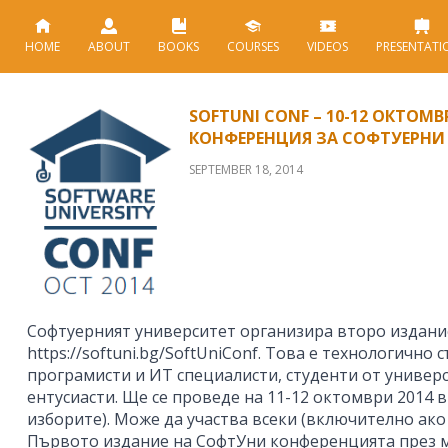
HOME
ABOUT
BOOKS
COURSES
VIDEOS
PRESENTATI
SOFTUNI CONF – 10-12 ОКТОМВ
КОНФЕРЕНЦИЯ ЗА СОФТУЕРНИ
SEPTEMBER 18, 2014
Софтуерният университет организира второ издани
https://softuni.bg/SoftUniConf. Това е технологично
програмисти и ИТ специалисти, студенти от универ
ентусиасти. Ще се проведе на 11-12 октомври 2014 
изборите). Може да участва всеки (включително ако 
Първото издание на СофтУни конференцията през 