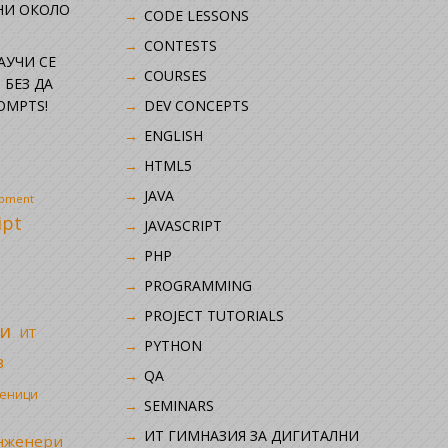
НИ ОКОЛО
CODE LESSONS
CONTESTS
НАУЧИ СЕ
COURSES
 БЕЗ ДА
OMPTS!
DEV CONCEPTS
ENGLISH
HTML5
JAVA
opment
ipt
JAVASCRIPT
PHP
i
PROGRAMMING
PROJECT TUTORIALS
и
ИТ
PYTHON
в
QA
ченици
SEMINARS
ИТ ГИМНАЗИЯ ЗА ДИГИТАЛНИ
инженери