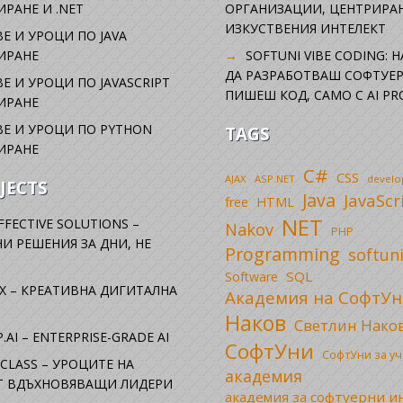
РАНЕ И .NET
ОРГАНИЗАЦИИ, ЦЕНТРИРА
ИЗКУСТВЕНИЯ ИНТЕЛЕКТ
Е И УРОЦИ ПО JAVA
ИРАНЕ
SOFTUNI VIBE CODING: 
ДА РАЗРАБОТВАШ СОФТУЕР
Е И УРОЦИ ПО JAVASCRIPT
ПИШЕШ КОД, САМО С AI PR
ИРАНЕ
Е И УРОЦИ ПО PYTHON
TAGS
ИРАНЕ
C#
CSS
AJAX
ASP.NET
devel
JECTS
Java
JavaScr
free
HTML
NET
FFECTIVE SOLUTIONS –
Nakov
PHP
И РЕШЕНИЯ ЗА ДНИ, НЕ
Programming
softun
SQL
Software
X – КРЕАТИВНА ДИГИТАЛНА
Академия на СофтУн
Наков
Светлин Нако
.AI – ENTERPRISE-GRADE AI
СофтУни
СофтУни за у
CLASS – УРОЦИТЕ НА
академия
ОТ ВДЪХНОВЯВАЩИ ЛИДЕРИ
академия за софтуерни 