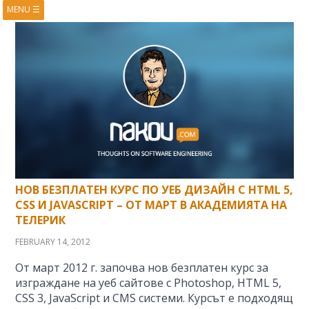
MENU
☰
HOME
ABOUT
BOOKS
COURSES
VIDEOS
PRESENTATIONS
RESEARCH
PUBLICATIONS
CONTACTS
RSS FEED
НОВ БЕЗПЛАТЕН КУРС ПО УЕБ ДИЗАЙН С HTML 5,
CSS И JAVASCRIPT – ОТ МАРТ В АКАДЕМИЯТА НА
ТЕЛЕРИК
FEBRUARY 14, 2012
От март 2012 г. започва нов безплатен курс за
изграждане на уеб сайтове с Photoshop, HTML 5,
CSS 3, JavaScript и CMS системи. Курсът е подходящ