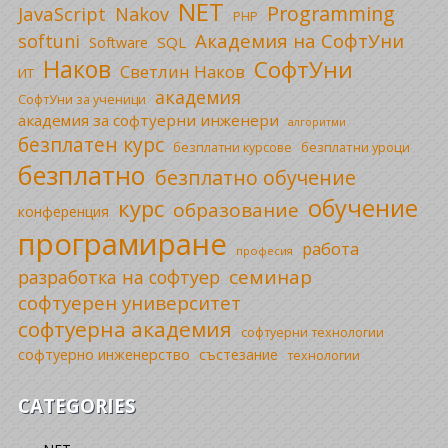
NET
Programming
JavaScript
Nakov
PHP
Академия на СофтУни
softuni
SQL
Software
Наков
СофтУни
Светлин Наков
ИТ
академия
СофтУни за ученици
академия за софтуерни инженери
алгоритми
безплатен курс
безплатни уроци
безплатни курсове
безплатно
безплатно обучение
обучение
курс
образование
конференция
програмиране
работа
професия
семинар
разработка на софтуер
софтуерен университет
софтуерна академия
софтуерни технологии
софтуерно инженерство
състезание
технологии
CATEGORIES