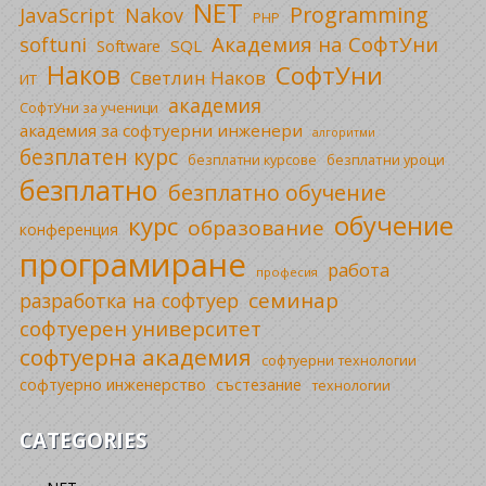
NET
Programming
JavaScript
Nakov
PHP
Академия на СофтУни
softuni
SQL
Software
Наков
СофтУни
Светлин Наков
ИТ
академия
СофтУни за ученици
академия за софтуерни инженери
алгоритми
безплатен курс
безплатни уроци
безплатни курсове
безплатно
безплатно обучение
обучение
курс
образование
конференция
програмиране
работа
професия
семинар
разработка на софтуер
софтуерен университет
софтуерна академия
софтуерни технологии
софтуерно инженерство
състезание
технологии
CATEGORIES