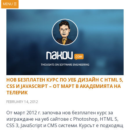
MENU
☰
HOME
ABOUT
BOOKS
COURSES
VIDEOS
PRESENTATIONS
RESEARCH
PUBLICATIONS
CONTACTS
RSS FEED
НОВ БЕЗПЛАТЕН КУРС ПО УЕБ ДИЗАЙН С HTML 5,
CSS И JAVASCRIPT – ОТ МАРТ В АКАДЕМИЯТА НА
ТЕЛЕРИК
FEBRUARY 14, 2012
От март 2012 г. започва нов безплатен курс за
изграждане на уеб сайтове с Photoshop, HTML 5,
CSS 3, JavaScript и CMS системи. Курсът е подходящ