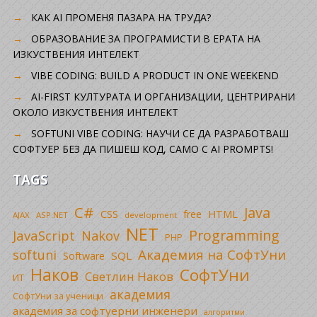
КАК AI ПРОМЕНЯ ПАЗАРА НА ТРУДА?
ОБРАЗОВАНИЕ ЗА ПРОГРАМИСТИ В ЕРАТА НА
ИЗКУСТВЕНИЯ ИНТЕЛЕКТ
VIBE CODING: BUILD A PRODUCT IN ONE WEEKEND
AI-FIRST КУЛТУРАТА И ОРГАНИЗАЦИИ, ЦЕНТРИРАНИ
ОКОЛО ИЗКУСТВЕНИЯ ИНТЕЛЕКТ
SOFTUNI VIBE CODING: НАУЧИ СЕ ДА РАЗРАБОТВАШ
СОФТУЕР БЕЗ ДА ПИШЕШ КОД, САМО С AI PROMPTS!
TAGS
C#
Java
CSS
free
HTML
AJAX
ASP.NET
development
NET
Programming
JavaScript
Nakov
PHP
Академия на СофтУни
softuni
SQL
Software
Наков
СофтУни
Светлин Наков
ИТ
академия
СофтУни за ученици
академия за софтуерни инженери
алгоритми