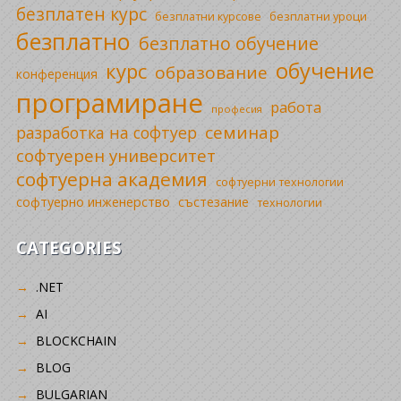
безплатен курс
безплатни уроци
безплатни курсове
безплатно
безплатно обучение
обучение
курс
образование
конференция
програмиране
работа
професия
семинар
разработка на софтуер
софтуерен университет
софтуерна академия
софтуерни технологии
софтуерно инженерство
състезание
технологии
CATEGORIES
.NET
AI
BLOCKCHAIN
BLOG
BULGARIAN