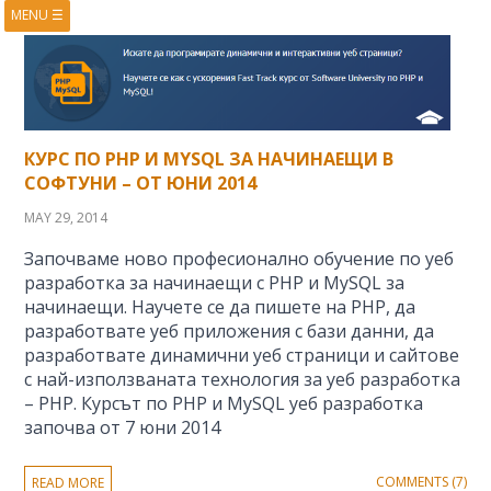
MENU
☰
HOME
ABOUT
BOOKS
COURSES
VIDEOS
PRESENTATIONS
RESEARCH
PUBLICATIONS
КУРС ПО PHP И MYSQL ЗА НАЧИНАЕЩИ В
CONTACTS
RSS FEED
СОФТУНИ – ОТ ЮНИ 2014
MAY 29, 2014
Започваме ново професионално обучение по уеб
разработка за начинаещи с PHP и MySQL за
начинаещи. Научете се да пишете на PHP, да
разработвате уеб приложения с бази данни, да
разработвате динамични уеб страници и сайтове
с най-използваната технология за уеб разработка
– PHP. Курсът по PHP и MySQL уеб разработка
започва от 7 юни 2014
COMMENTS (7)
READ MORE