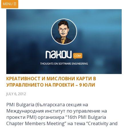
MENU
☰
HOME
ABOUT
BOOKS
COURSES
VIDEOS
PRESENTATIONS
RESEARCH
PUBLICATIONS
CONTACTS
RSS FEED
КРЕАТИВНОСТ И МИСЛОВНИ КАРТИ В
УПРАВЛЕНИЕТО НА ПРОЕКТИ – 9 ЮЛИ
JULY 6, 2012
PMI Bulgaria (българската секция на
Международния институт по управление на
проекти PMI) организира “16th PMI Bulgaria
Chapter Members Meeting” на тема “Creativity and