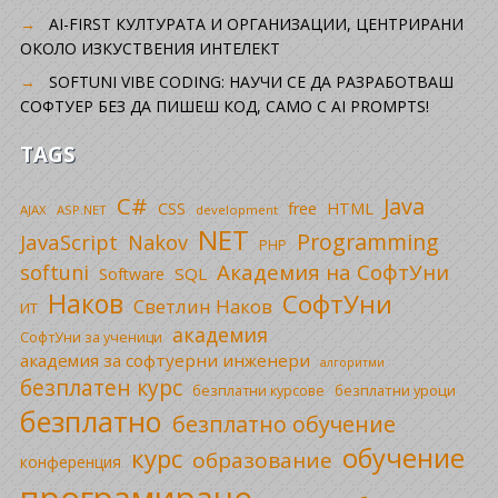
AI-FIRST КУЛТУРАТА И ОРГАНИЗАЦИИ, ЦЕНТРИРАНИ
ОКОЛО ИЗКУСТВЕНИЯ ИНТЕЛЕКТ
SOFTUNI VIBE CODING: НАУЧИ СЕ ДА РАЗРАБОТВАШ
СОФТУЕР БЕЗ ДА ПИШЕШ КОД, САМО С AI PROMPTS!
TAGS
C#
Java
CSS
free
HTML
AJAX
ASP.NET
development
NET
Programming
JavaScript
Nakov
PHP
Академия на СофтУни
softuni
SQL
Software
Наков
СофтУни
Светлин Наков
ИТ
академия
СофтУни за ученици
академия за софтуерни инженери
алгоритми
безплатен курс
безплатни уроци
безплатни курсове
безплатно
безплатно обучение
обучение
курс
образование
конференция