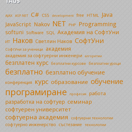
TAGS
C#
Java
CSS
free
HTML
AJAX
ASP.NET
development
NET
Programming
JavaScript
Nakov
PHP
Академия на СофтУни
softuni
SQL
Software
Наков
СофтУни
Светлин Наков
ИТ
академия
СофтУни за ученици
академия за софтуерни инженери
алгоритми
безплатен курс
безплатни уроци
безплатни курсове
безплатно
безплатно обучение
обучение
курс
образование
конференция
програмиране
работа
професия
семинар
разработка на софтуер
софтуерен университет
софтуерна академия
софтуерни технологии
софтуерно инженерство
състезание
технологии