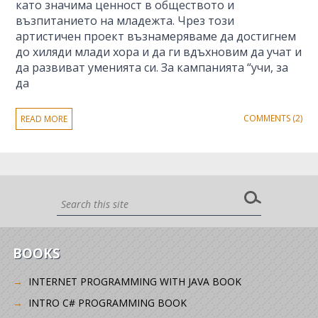
като значима ценност в обществото и
възпитанието на младежта. Чрез този
артистичен проект възнамеряваме да достигнем
до хиляди млади хора и да ги вдъхновим да учат и
да развиват уменията си. За кампанията “учи, за
да
COMMENTS (2)
READ MORE
BOOKS
INTERNET PROGRAMMING WITH JAVA BOOK
INTRO C# PROGRAMMING BOOK