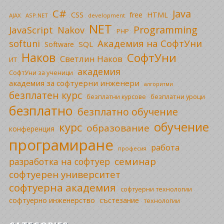
C#
Java
CSS
free
HTML
AJAX
ASP.NET
development
NET
Programming
JavaScript
Nakov
PHP
Академия на СофтУни
softuni
SQL
Software
Наков
СофтУни
Светлин Наков
ИТ
академия
СофтУни за ученици
академия за софтуерни инженери
алгоритми
безплатен курс
безплатни уроци
безплатни курсове
безплатно
безплатно обучение
обучение
курс
образование
конференция
програмиране
работа
професия
семинар
разработка на софтуер
софтуерен университет
софтуерна академия
софтуерни технологии
софтуерно инженерство
състезание
технологии