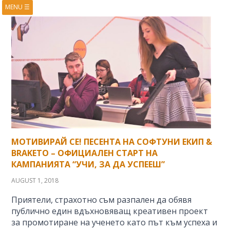
MENU
☰
HOME
ABOUT
BOOKS
COURSES
VIDEOS
PRESENTATIONS
RESEARCH
PUBLICATIONS
CONTACTS
RSS FEED
МОТИВИРАЙ СЕ! ПЕСЕНТА НА СОФТУНИ ЕКИП &
BRAKETO – ОФИЦИАЛЕН СТАРТ НА
КАМПАНИЯТА “УЧИ, ЗА ДА УСПЕЕШ”
AUGUST 1, 2018
Приятели, страхотно съм разпален да обявя
публично един вдъхновяващ креативен проект
за промотиране на ученето като път към успеха и