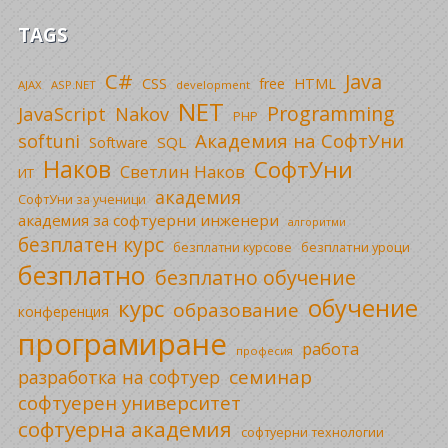
TAGS
C#
Java
CSS
free
HTML
AJAX
ASP.NET
development
NET
Programming
JavaScript
Nakov
PHP
Академия на СофтУни
softuni
SQL
Software
Наков
СофтУни
Светлин Наков
ИТ
академия
СофтУни за ученици
академия за софтуерни инженери
алгоритми
безплатен курс
безплатни уроци
безплатни курсове
безплатно
безплатно обучение
обучение
курс
образование
конференция
програмиране
работа
професия
семинар
разработка на софтуер
софтуерен университет
софтуерна академия
софтуерни технологии