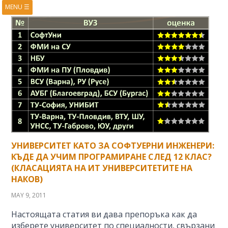
MENU
☰
HOME
ABOUT
BOOKS
COURSES
VIDEOS
PRESENTATIONS
RESEARCH
PUBLICATIONS
CONTACTS
RSS FEED
УНИВЕРСИТЕТ КАТО ЗА СОФТУЕРНИ ИНЖЕНЕРИ:
КЪДЕ ДА УЧИМ ПРОГРАМИРАНЕ СЛЕД 12 КЛАС?
(КЛАСАЦИЯТА НА ИТ УНИВЕРСИТЕТИТЕ НА
НАКОВ)
MAY 9, 2011
Настоящата статия ви дава препоръка как да
изберете университет по специалности, свързани