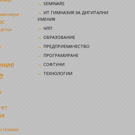
ченици
SEMINARS
ИТ ГИМНАЗИЯ ЗА ДИГИТАЛНИ
инженери
УМЕНИЯ
рс
НЛП
 уроци
ОБРАЗОВАНИЕ
е
ПРЕДПРИЕМАЧЕСТВО
ПРОГРАМИРАНЕ
ение
СОФТУНИ
е
ТЕХНОЛОГИИ
р
тет
ия
стезание