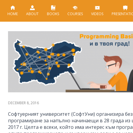
HOME
ABOUT
BOOKS
COURSES
VIDEOS
PRESENTATI
DECEMBER 8, 2016
Софтуерният университет (СофтУни) организира без
програмиране за напълно начинаещи в 28 града из 
2017 г. Целта е всеки, който има интерес към прогр