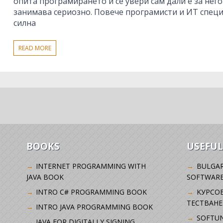
опита програмирането и се увери сам дали е за него 
занимава сериозно. Повече програмисти и ИТ специ
силна
READ MORE
BOOKS
USEFUL
INTERNET PROGRAMMING WITH
BULGAR
JAVA BOOK
SOFTWARE
INTRO C# PROGRAMMING BOOK
KУРСО
ТЕСТВАНЕ
INTRO JAVA PROGRAMMING BOOK
SOFTUN
JAVA FOR DIGITALLY SIGNING