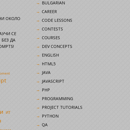
BULGARIAN
CAREER
НИ ОКОЛО
CODE LESSONS
CONTESTS
НАУЧИ СЕ
COURSES
 БЕЗ ДА
OMPTS!
DEV CONCEPTS
ENGLISH
HTML5
JAVA
opment
ipt
JAVASCRIPT
PHP
i
PROGRAMMING
PROJECT TUTORIALS
и
ИТ
PYTHON
в
QA