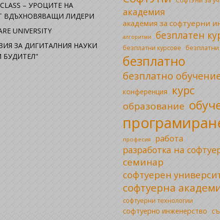
СофтУни за у
CLASS – УРОЦИТЕ НА
академия
ОТ ВДЪХНОВЯВАЩИ ЛИДЕРИ
академия за софтуерни 
RE UNIVERSITY
безплатен ку
алгоритми
ЗИЯ ЗА ДИГИТАЛНИЯ НАУКИ
безплатни
безплатни курсове
 БУДИТЕЛ"
безплатно
безплатно обучени
курс
конференция
обуч
образование
програмиран
работа
професия
разработка на софтуе
семинар
софтуерен универси
софтуерна академ
софтуерни технологии
софтуерно инженерство
съ