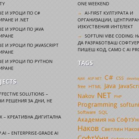
TY
ONE WEEKEND
Е И УРОЦИ ПО C#
AI-FIRST КУЛТУРАТА И
РАНЕ И .NET
ОРГАНИЗАЦИИ, ЦЕНТРИРА
ИЗКУСТВЕНИЯ ИНТЕЛЕКТ
Е И УРОЦИ ПО JAVA
ИРАНЕ
SOFTUNI VIBE CODING: 
ДА РАЗРАБОТВАШ СОФТУЕР
Е И УРОЦИ ПО JAVASCRIPT
ПИШЕШ КОД, САМО С AI PR
ИРАНЕ
Е И УРОЦИ ПО PYTHON
TAGS
ИРАНЕ
C#
CSS
AJAX
ASP.NET
devel
JECTS
Java
JavaScr
free
HTML
NET
FFECTIVE SOLUTIONS –
Nakov
PHP
И РЕШЕНИЯ ЗА ДНИ, НЕ
Programming
softun
SQL
Software
X – КРЕАТИВНА ДИГИТАЛНА
Академия на СофтУн
Наков
Светлин Нако
.AI – ENTERPRISE-GRADE AI
СофтУни