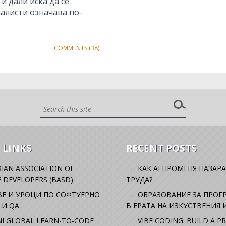
и дали иска да се
алисти означава по-
COMMENTS (38)
 LINKS
RECENT POSTS
IAN ASSOCIATION OF
КАК AI ПРОМЕНЯ ПАЗАРА
 DEVELOPERS (BASD)
ТРУДА?
ВЕ И УРОЦИ ПО СОФТУЕРНО
ОБРАЗОВАНИЕ ЗА ПРОГ
 И QA
В ЕРАТА НА ИЗКУСТВЕНИЯ 
I GLOBAL LEARN-TO-CODE
VIBE CODING: BUILD A P