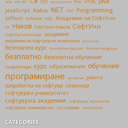
C#
Java
CSS
free
HTML
AJAX
ASP.NET
development
NET
Programming
JavaScript
Nakov
PHP
Академия на СофтУни
softuni
SQL
Software
Наков
СофтУни
Светлин Наков
ИТ
академия
СофтУни за ученици
академия за софтуерни инженери
алгоритми
безплатен курс
безплатни уроци
безплатни курсове
безплатно
безплатно обучение
обучение
курс
образование
конференция
програмиране
работа
професия
семинар
разработка на софтуер
софтуерен университет
софтуерна академия
софтуерни технологии
софтуерно инженерство
състезание
технологии
CATEGORIES