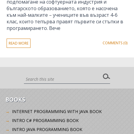
подпомагане на софтуерната индустрия и
българското образованието, която е насочена
към най-малките – учениците във възраст 4-6
клас, които тепърва правят първите си стъпки в
програмирането. Вече
COMMENTS (0)
READ MORE
BOOKS
INTERNET PROGRAMMING WITH JAVA BOOK
INTRO C# PROGRAMMING BOOK
INTRO JAVA PROGRAMMING BOOK