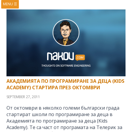
MENU
☰
HOME
ABOUT
BOOKS
COURSES
VIDEOS
PRESENTATIONS
RESEARCH
PUBLICATIONS
CONTACTS
RSS FEED
АКАДЕМИЯТА ПО ПРОГРАМИРАНЕ ЗА ДЕЦА (KIDS
ACADEMY) СТАРТИРА ПРЕЗ ОКТОМВРИ
SEPTEMBER 27, 2011
От октомври в няколко големи български града
стартират школи по програмиране за деца в
Академията по програмиране за деца (Kids
Academy). Те са част от програмата на Телерик за