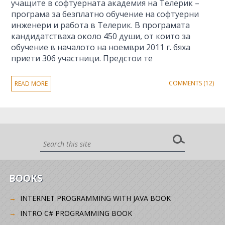
учащите в софтуерната академия на Телерик –
програма за безплатно обучение на софтуерни
инженери и работа в Телерик. В програмата
кандидатстваха около 450 души, от които за
обучение в началото на ноември 2011 г. бяха
приети 306 участници. Предстои те
COMMENTS (12)
READ MORE
BOOKS
INTERNET PROGRAMMING WITH JAVA BOOK
INTRO C# PROGRAMMING BOOK