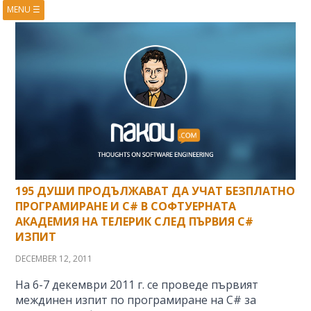
MENU
☰
HOME
ABOUT
BOOKS
COURSES
VIDEOS
PRESENTATIONS
RESEARCH
PUBLICATIONS
CONTACTS
RSS FEED
195 ДУШИ ПРОДЪЛЖАВАТ ДА УЧАТ БЕЗПЛАТНО
ПРОГРАМИРАНЕ И C# В СОФТУЕРНАТА
АКАДЕМИЯ НА ТЕЛЕРИК СЛЕД ПЪРВИЯ C#
ИЗПИТ
DECEMBER 12, 2011
На 6-7 декември 2011 г. се проведе първият
междинен изпит по програмиране на C# за