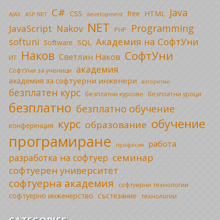
C#
Java
CSS
free
HTML
AJAX
ASP.NET
development
NET
Programming
JavaScript
Nakov
PHP
Академия на СофтУни
softuni
SQL
Software
Наков
СофтУни
Светлин Наков
ИТ
академия
СофтУни за ученици
академия за софтуерни инженери
алгоритми
безплатен курс
безплатни уроци
безплатни курсове
безплатно
безплатно обучение
обучение
курс
образование
конференция
програмиране
работа
професия
семинар
разработка на софтуер
софтуерен университет
софтуерна академия
софтуерни технологии
софтуерно инженерство
състезание
технологии