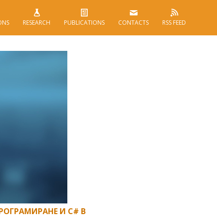
ONS
RESEARCH
PUBLICATIONS
CONTACTS
RSS FEED
РОГРАМИРАНЕ И C# В