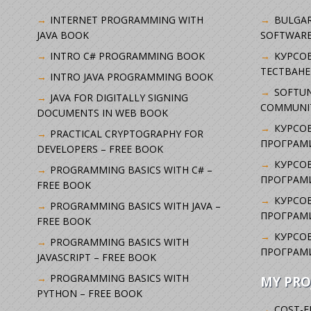
INTERNET PROGRAMMING WITH
BULGAR
JAVA BOOK
SOFTWARE
INTRO C# PROGRAMMING BOOK
KУРСО
ТЕСТВАНЕ
INTRO JAVA PROGRAMMING BOOK
SOFTUN
JAVA FOR DIGITALLY SIGNING
COMMUNI
DOCUMENTS IN WEB BOOK
КУРСОВ
PRACTICAL CRYPTOGRAPHY FOR
ПРОГРАМИ
DEVELOPERS – FREE BOOK
КУРСОВ
PROGRAMMING BASICS WITH C# –
ПРОГРАМ
FREE BOOK
КУРСОВ
PROGRAMMING BASICS WITH JAVA –
ПРОГРАМ
FREE BOOK
КУРСОВ
PROGRAMMING BASICS WITH
ПРОГРАМ
JAVASCRIPT – FREE BOOK
PROGRAMMING BASICS WITH
MY PRO
PYTHON – FREE BOOK
COST-E