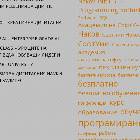
NET
Nakov
PHP
И РЕШЕНИЯ ЗА ДНИ, НЕ
Programming
softun
SQL
Software
X – КРЕАТИВНА ДИГИТАЛНА
Академия на СофтУн
Наков
Светлин Нако
.AI – ENTERPRISE-GRADE AI
СофтУни
СофтУни за у
CLASS – УРОЦИТЕ НА
академия
ОТ ВДЪХНОВЯВАЩИ ЛИДЕРИ
академия за софтуерни 
RE UNIVERSITY
безплатен ку
алгоритми
ЗИЯ ЗА ДИГИТАЛНИЯ НАУКИ
безплатни
безплатни курсове
 БУДИТЕЛ"
безплатно
безплатно обучени
курс
конференция
обуч
образование
програмиран
работа
професия
разработка на софтуе