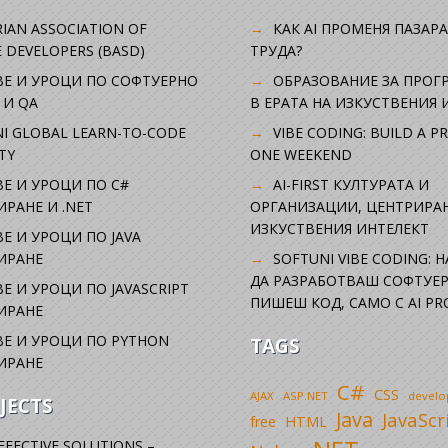
IAN ASSOCIATION OF
КАК AI ПРОМЕНЯ ПАЗАРА
 DEVELOPERS (BASD)
ТРУДА?
ВЕ И УРОЦИ ПО СОФТУЕРНО
ОБРАЗОВАНИЕ ЗА ПРОГ
 И QA
В ЕРАТА НА ИЗКУСТВЕНИЯ 
I GLOBAL LEARN-TO-CODE
VIBE CODING: BUILD A P
TY
ONE WEEKEND
Е И УРОЦИ ПО C#
AI-FIRST КУЛТУРАТА И
РАНЕ И .NET
ОРГАНИЗАЦИИ, ЦЕНТРИРА
ИЗКУСТВЕНИЯ ИНТЕЛЕКТ
Е И УРОЦИ ПО JAVA
ИРАНЕ
SOFTUNI VIBE CODING: 
ДА РАЗРАБОТВАШ СОФТУЕР
Е И УРОЦИ ПО JAVASCRIPT
ПИШЕШ КОД, САМО С AI PR
ИРАНЕ
Е И УРОЦИ ПО PYTHON
TAGS
ИРАНЕ
C#
CSS
AJAX
ASP.NET
devel
JECTS
Java
JavaScr
free
HTML
FFECTIVE SOLUTIONS –