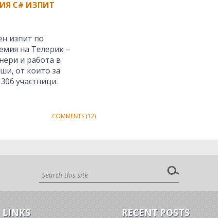
ИЯ C# ИЗПИТ
ен изпит по
емия на Телерик –
нери и работа в
ши, от които за
 306 участници.
COMMENTS (12)
 LINKS
RECENT POSTS