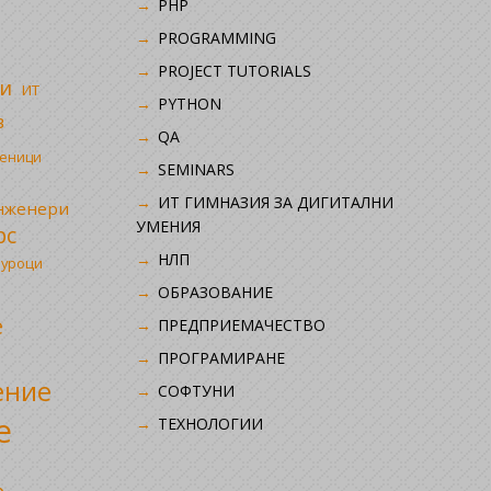
PHP
i
PROGRAMMING
PROJECT TUTORIALS
и
ИТ
PYTHON
в
QA
ченици
SEMINARS
ИТ ГИМНАЗИЯ ЗА ДИГИТАЛНИ
инженери
УМЕНИЯ
рс
НЛП
 уроци
ОБРАЗОВАНИЕ
е
ПРЕДПРИЕМАЧЕСТВО
ПРОГРАМИРАНЕ
ение
СОФТУНИ
е
ТЕХНОЛОГИИ
р