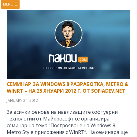
MENU
☰
HOME
ABOUT
BOOKS
COURSES
VIDEOS
PRESENTATIONS
RESEARCH
PUBLICATIONS
CONTACTS
RSS FEED
СЕМИНАР ЗА WINDOWS 8 РАЗРАБОТКА, METRO &
WINRT – НА 25 ЯНУАРИ 2012 Г. ОТ SOFIADEV.NET
JANUARY 24, 2012
За всички фенове на навлизащите софтуерни
технологии от Майкрософт се организира
семинар на тема “Построяване на Windows 8
Metro Style приложения с WinRT”. На семинара ще