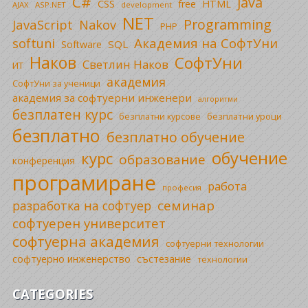
C#
Java
CSS
free
HTML
AJAX
ASP.NET
development
NET
Programming
JavaScript
Nakov
PHP
Академия на СофтУни
softuni
SQL
Software
Наков
СофтУни
Светлин Наков
ИТ
академия
СофтУни за ученици
академия за софтуерни инженери
алгоритми
безплатен курс
безплатни уроци
безплатни курсове
безплатно
безплатно обучение
обучение
курс
образование
конференция
програмиране
работа
професия
семинар
разработка на софтуер
софтуерен университет
софтуерна академия
софтуерни технологии
софтуерно инженерство
състезание
технологии
CATEGORIES