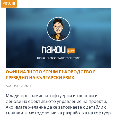
MENU
☰
HOME
ABOUT
BOOKS
COURSES
VIDEOS
PRESENTATIONS
RESEARCH
PUBLICATIONS
CONTACTS
RSS FEED
ОФИЦИАЛНОТО SCRUM РЪКОВОДСТВО Е
ПРЕВЕДНО НА БЪЛГАРСКИ ЕЗИК
AUGUST 12, 2011
Млади програмисти, софтуерни инженери и
фенове на ефективното управление на проекти,
Aко имате желание да се запознаете с детайли с
гъвкавите методологии за разработка на софтуер