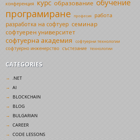
обучение
курс
образование
конференция
програмиране
работа
професия
семинар
разработка на софтуер
софтуерен университет
софтуерна академия
софтуерни технологии
софтуерно инженерство
състезание
технологии
CATEGORIES
.NET
AI
BLOCKCHAIN
BLOG
BULGARIAN
CAREER
CODE LESSONS