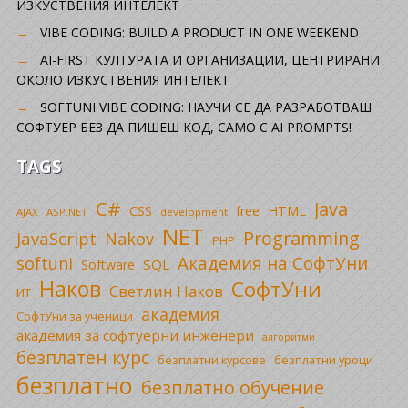
ИЗКУСТВЕНИЯ ИНТЕЛЕКТ
VIBE CODING: BUILD A PRODUCT IN ONE WEEKEND
AI-FIRST КУЛТУРАТА И ОРГАНИЗАЦИИ, ЦЕНТРИРАНИ
ОКОЛО ИЗКУСТВЕНИЯ ИНТЕЛЕКТ
SOFTUNI VIBE CODING: НАУЧИ СЕ ДА РАЗРАБОТВАШ
СОФТУЕР БЕЗ ДА ПИШЕШ КОД, САМО С AI PROMPTS!
TAGS
C#
Java
CSS
free
HTML
AJAX
ASP.NET
development
NET
Programming
JavaScript
Nakov
PHP
Академия на СофтУни
softuni
SQL
Software
Наков
СофтУни
Светлин Наков
ИТ
академия
СофтУни за ученици
академия за софтуерни инженери
алгоритми
безплатен курс
безплатни уроци
безплатни курсове
безплатно
безплатно обучение