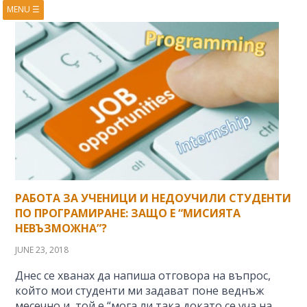
MENU
☰
HOME
ABOUT
BOOKS
COURSES
VIDEOS
PRESENTATIONS
RESEARCH
PUBLICATIONS
CONTACTS
RSS FEED
РАБОТА ЗА УЧЕНИЦИ И НЕДОУЧИЛИ СТУДЕНТИ
ПО ПРОГРАМИРАНЕ: ЗАЩО Е “МИСИЯТА
НЕВЪЗМОЖНА”?
JUNE 23, 2018
Днес се хванах да напиша отговора на въпрос,
който мои студенти ми задават поне веднъж
месечно и той е “мога ли така докато се уча на