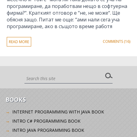
програмиране, да поработвам нещо в софтуерна
фирма?“. Краткият отговор е “не, не може“. Ще
обясня защо. Питат ме още: “ами нали сега уча
програмиране, ако в същото време работя
COMMENTS (16)
READ MORE
BOOKS
INTERNET PROGRAMMING WITH JAVA BOOK
INTRO C# PROGRAMMING BOOK
INTRO JAVA PROGRAMMING BOOK