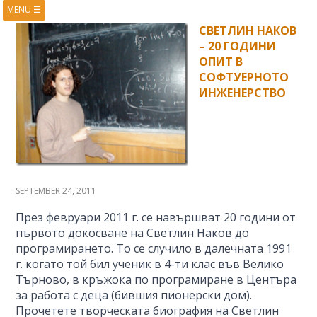
MENU
☰
HOME
ABOUT
СВЕТЛИН НАКОВ
– 20 ГОДИНИ
BOOKS
COURSES
ОПИТ В
VIDEOS
PRESENTATIONS
СОФТУЕРНОТО
ИНЖЕНЕРСТВО
RESEARCH
PUBLICATIONS
CONTACTS
RSS FEED
SEPTEMBER 24, 2011
През февруари 2011 г. се навършват 20 години от
първото докосване на Светлин Наков до
програмирането. То се случило в далечната 1991
г. когато той бил ученик в 4-ти клас във Велико
Търново, в кръжока по програмиране в Центъра
за работа с деца (бившия пионерски дом).
Прочетете творческата биография на Светлин