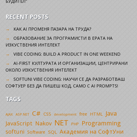
БУДИТЕЛ"
RECENT POSTS
КАК AI ПРОМЕНЯ ПАЗАРА НА ТРУДА?
ОБРАЗОВАНИЕ ЗА ПРОГРАМИСТИ В ЕРАТА НА
ИЗКУСТВЕНИЯ ИНТЕЛЕКТ
VIBE CODING: BUILD A PRODUCT IN ONE WEEKEND
AI-FIRST КУЛТУРАТА И ОРГАНИЗАЦИИ, ЦЕНТРИРАНИ
ОКОЛО ИЗКУСТВЕНИЯ ИНТЕЛЕКТ
SOFTUNI VIBE CODING: НАУЧИ СЕ ДА РАЗРАБОТВАШ
СОФТУЕР БЕЗ ДА ПИШЕШ КОД, САМО С AI PROMPTS!
TAGS
C#
Java
CSS
free
HTML
AJAX
ASP.NET
development
NET
Programming
JavaScript
Nakov
PHP
Академия на СофтУни
softuni
SQL
Software