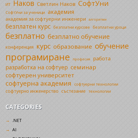
Наков
СофтУни
Светлин Наков
ИТ
академия
СофтУни за ученици
академия за софтуерни инженери
алгоритми
безплатен курс
безплатни уроци
безплатни курсове
безплатно
безплатно обучение
обучение
курс
образование
конференция
програмиране
работа
професия
семинар
разработка на софтуер
софтуерен университет
софтуерна академия
софтуерни технологии
софтуерно инженерство
състезание
технологии
CATEGORIES
.NET
AI