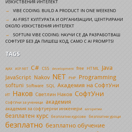
ИЗКУСТВЕНИЯ ИНТЕЛЕКТ
VIBE CODING: BUILD A PRODUCT IN ONE WEEKEND
AI-FIRST КУЛТУРАТА И ОРГАНИЗАЦИИ, ЦЕНТРИРАНИ
ОКОЛО ИЗКУСТВЕНИЯ ИНТЕЛЕКТ
SOFTUNI VIBE CODING: НАУЧИ СЕ ДА РАЗРАБОТВАШ
СОФТУЕР БЕЗ ДА ПИШЕШ КОД, САМО С AI PROMPTS!
TAGS
C#
Java
CSS
free
HTML
AJAX
ASP.NET
development
NET
Programming
JavaScript
Nakov
PHP
Академия на СофтУни
softuni
SQL
Software
Наков
СофтУни
Светлин Наков
ИТ
академия
СофтУни за ученици
академия за софтуерни инженери
алгоритми
безплатен курс
безплатни уроци
безплатни курсове
безплатно
безплатно обучение