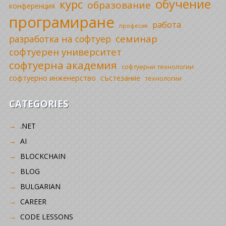
обучение
курс
образование
конференция
програмиране
работа
професия
семинар
разработка на софтуер
софтуерен университет
софтуерна академия
софтуерни технологии
софтуерно инженерство
състезание
технологии
CATEGORIES
.NET
AI
BLOCKCHAIN
BLOG
BULGARIAN
CAREER
CODE LESSONS