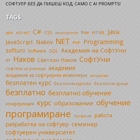
СОФТУЕР БЕЗ ДА ПИШЕШ КОД, САМО С AI PROMPTS!
TAGS
C#
Java
CSS
free
HTML
AJAX
ASP.NET
development
NET
Programming
JavaScript
Nakov
PHP
Академия на СофтУни
softuni
SQL
Software
Наков
СофтУни
Светлин Наков
ИТ
академия
СофтУни за ученици
академия за софтуерни инженери
алгоритми
безплатен курс
безплатни уроци
безплатни курсове
безплатно
безплатно обучение
обучение
курс
образование
конференция
програмиране
работа
професия
семинар
разработка на софтуер
софтуерен университет