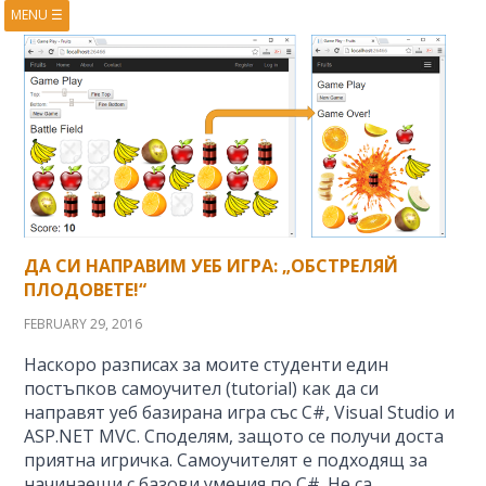
MENU
☰
HOME
ABOUT
BOOKS
COURSES
VIDEOS
PRESENTATIONS
RESEARCH
PUBLICATIONS
CONTACTS
RSS FEED
ДА СИ НАПРАВИМ УЕБ ИГРА: „ОБСТРЕЛЯЙ
ПЛОДОВЕТЕ!“
FEBRUARY 29, 2016
Наскоро разписах за моите студенти един
постъпков самоучител (tutorial) как да си
направят уеб базирана игра със C#, Visual Studio и
ASP.NET MVC. Споделям, защото се получи доста
приятна игричка. Самоучителят е подходящ за
начинаещи с базови умения по C#. Не са