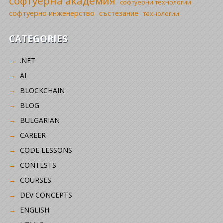
софтуерна академия
софтуерни технологии
софтуерно инженерство
състезание
технологии
CATEGORIES
.NET
AI
BLOCKCHAIN
BLOG
BULGARIAN
CAREER
CODE LESSONS
CONTESTS
COURSES
DEV CONCEPTS
ENGLISH