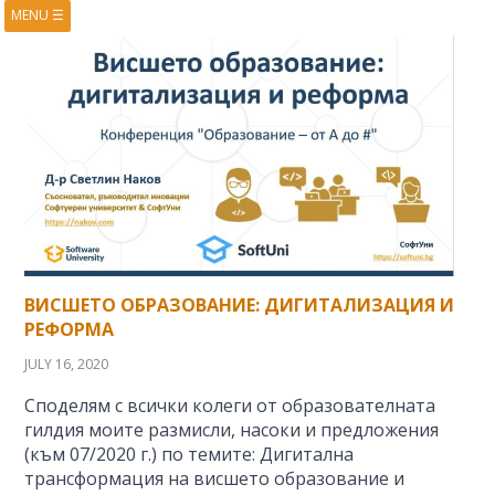
MENU
☰
HOME
ABOUT
BOOKS
COURSES
VIDEOS
PRESENTATIONS
RESEARCH
PUBLICATIONS
CONTACTS
RSS FEED
ВИСШЕТО ОБРАЗОВАНИЕ: ДИГИТАЛИЗАЦИЯ И
РЕФОРМА
JULY 16, 2020
Споделям с всички колеги от образователната
гилдия моите размисли, насоки и предложения
(към 07/2020 г.) по темите: Дигитална
трансформация на висшето образование и