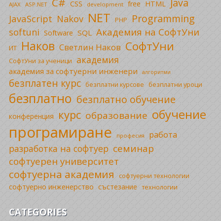
C#
Java
CSS
free
HTML
AJAX
ASP.NET
development
NET
Programming
JavaScript
Nakov
PHP
Академия на СофтУни
softuni
SQL
Software
Наков
СофтУни
Светлин Наков
ИТ
академия
СофтУни за ученици
академия за софтуерни инженери
алгоритми
безплатен курс
безплатни уроци
безплатни курсове
безплатно
безплатно обучение
обучение
курс
образование
конференция
програмиране
работа
професия
семинар
разработка на софтуер
софтуерен университет
софтуерна академия
софтуерни технологии
софтуерно инженерство
състезание
технологии
CATEGORIES