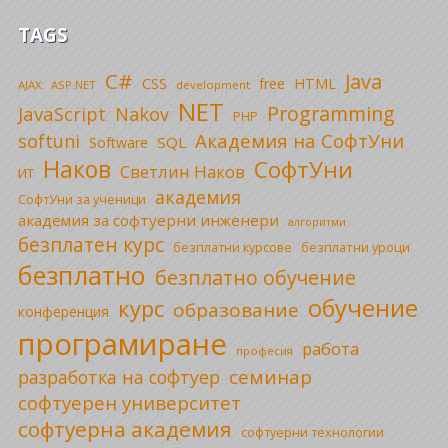
TAGS
C#
Java
CSS
free
HTML
AJAX
ASP.NET
development
NET
Programming
JavaScript
Nakov
PHP
Академия на СофтУни
softuni
SQL
Software
Наков
СофтУни
Светлин Наков
ИТ
академия
СофтУни за ученици
академия за софтуерни инженери
алгоритми
безплатен курс
безплатни уроци
безплатни курсове
безплатно
безплатно обучение
обучение
курс
образование
конференция
програмиране
работа
професия
семинар
разработка на софтуер
софтуерен университет
софтуерна академия
софтуерни технологии