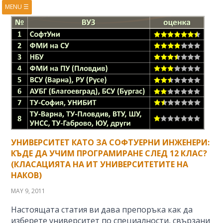
MENU
☰
HOME
ABOUT
BOOKS
COURSES
VIDEOS
PRESENTATIONS
RESEARCH
PUBLICATIONS
CONTACTS
RSS FEED
УНИВЕРСИТЕТ КАТО ЗА СОФТУЕРНИ ИНЖЕНЕРИ:
КЪДЕ ДА УЧИМ ПРОГРАМИРАНЕ СЛЕД 12 КЛАС?
(КЛАСАЦИЯТА НА ИТ УНИВЕРСИТЕТИТЕ НА
НАКОВ)
MAY 9, 2011
Настоящата статия ви дава препоръка как да
изберете университет по специалности, свързани