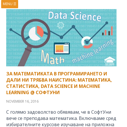
MENU
☰
HOME
ABOUT
BOOKS
COURSES
VIDEOS
PRESENTATIONS
RESEARCH
PUBLICATIONS
CONTACTS
RSS FEED
ЗА МАТЕМАТИКАТА В ПРОГРАМИРАНЕТО И
ДАЛИ НИ ТРЯБВА НАИСТИНА: МАТЕМАТИКА,
СТАТИСТИКА, DATA SCIENCE И MACHINE
LEARNING @ СОФТУНИ
NOVEMBER 16, 2016
С голямо задоволство обявявам, че в СофтУни
вече се преподава математика. Включваме сред
избирателните курсове изучаване на приложна