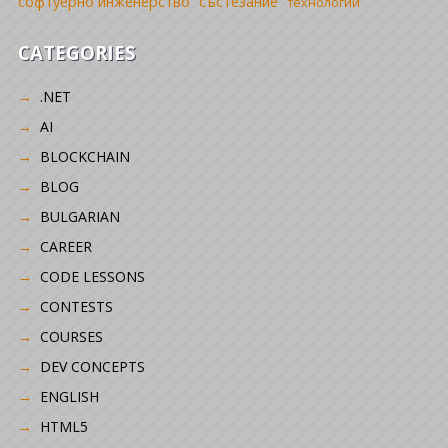
софтуерно инженерство
състезание
технологии
CATEGORIES
.NET
AI
BLOCKCHAIN
BLOG
BULGARIAN
CAREER
CODE LESSONS
CONTESTS
COURSES
DEV CONCEPTS
ENGLISH
HTML5