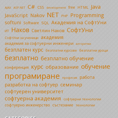
C#
Java
CSS
free
HTML
AJAX
ASP.NET
development
NET
Programming
JavaScript
Nakov
PHP
Академия на СофтУни
softuni
SQL
Software
Наков
СофтУни
Светлин Наков
ИТ
академия
СофтУни за ученици
академия за софтуерни инженери
алгоритми
безплатен курс
безплатни уроци
безплатни курсове
безплатно
безплатно обучение
обучение
курс
образование
конференция
програмиране
работа
професия
семинар
разработка на софтуер
софтуерен университет
софтуерна академия
софтуерни технологии
софтуерно инженерство
състезание
технологии