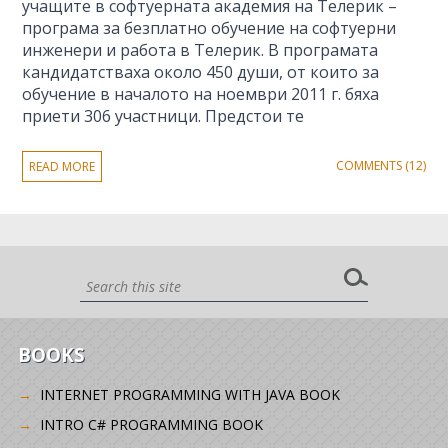
учащите в софтуерната академия на Телерик –
програма за безплатно обучение на софтуерни
инженери и работа в Телерик. В програмата
кандидатстваха около 450 души, от които за
обучение в началото на ноември 2011 г. бяха
приети 306 участници. Предстои те
COMMENTS (12)
READ MORE
BOOKS
INTERNET PROGRAMMING WITH JAVA BOOK
INTRO C# PROGRAMMING BOOK