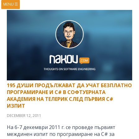
MENU
☰
HOME
ABOUT
BOOKS
COURSES
VIDEOS
PRESENTATIONS
RESEARCH
PUBLICATIONS
CONTACTS
RSS FEED
195 ДУШИ ПРОДЪЛЖАВАТ ДА УЧАТ БЕЗПЛАТНО
ПРОГРАМИРАНЕ И C# В СОФТУЕРНАТА
АКАДЕМИЯ НА ТЕЛЕРИК СЛЕД ПЪРВИЯ C#
ИЗПИТ
DECEMBER 12, 2011
На 6-7 декември 2011 г. се проведе първият
междинен изпит по програмиране на C# за