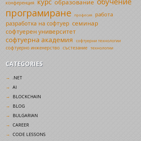
обучение
курс
образование
конференция
програмиране
работа
професия
семинар
разработка на софтуер
софтуерен университет
софтуерна академия
софтуерни технологии
софтуерно инженерство
състезание
технологии
CATEGORIES
.NET
AI
BLOCKCHAIN
BLOG
BULGARIAN
CAREER
CODE LESSONS