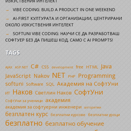
ИЗКУСТВЕНИЯ ИНТЕЛЕКТ
VIBE CODING: BUILD A PRODUCT IN ONE WEEKEND
AI-FIRST КУЛТУРАТА И ОРГАНИЗАЦИИ, ЦЕНТРИРАНИ
ОКОЛО ИЗКУСТВЕНИЯ ИНТЕЛЕКТ
SOFTUNI VIBE CODING: НАУЧИ СЕ ДА РАЗРАБОТВАШ
СОФТУЕР БЕЗ ДА ПИШЕШ КОД, САМО С AI PROMPTS!
TAGS
C#
Java
CSS
free
HTML
AJAX
ASP.NET
development
NET
Programming
JavaScript
Nakov
PHP
Академия на СофтУни
softuni
SQL
Software
Наков
СофтУни
Светлин Наков
ИТ
академия
СофтУни за ученици
академия за софтуерни инженери
алгоритми
безплатен курс
безплатни уроци
безплатни курсове
безплатно
безплатно обучение