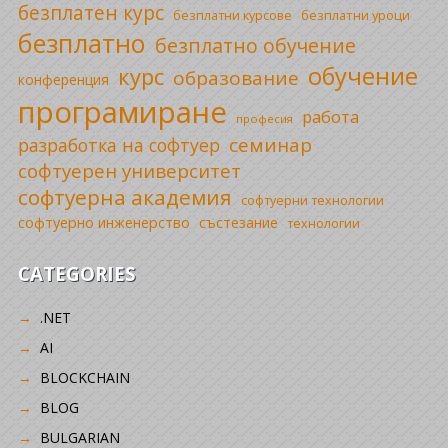
безплатен курс
безплатни уроци
безплатни курсове
безплатно
безплатно обучение
обучение
курс
образование
конференция
програмиране
работа
професия
семинар
разработка на софтуер
софтуерен университет
софтуерна академия
софтуерни технологии
софтуерно инженерство
състезание
технологии
CATEGORIES
.NET
AI
BLOCKCHAIN
BLOG
BULGARIAN