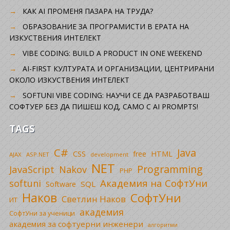
КАК AI ПРОМЕНЯ ПАЗАРА НА ТРУДА?
ОБРАЗОВАНИЕ ЗА ПРОГРАМИСТИ В ЕРАТА НА
ИЗКУСТВЕНИЯ ИНТЕЛЕКТ
VIBE CODING: BUILD A PRODUCT IN ONE WEEKEND
AI-FIRST КУЛТУРАТА И ОРГАНИЗАЦИИ, ЦЕНТРИРАНИ
ОКОЛО ИЗКУСТВЕНИЯ ИНТЕЛЕКТ
SOFTUNI VIBE CODING: НАУЧИ СЕ ДА РАЗРАБОТВАШ
СОФТУЕР БЕЗ ДА ПИШЕШ КОД, САМО С AI PROMPTS!
TAGS
C#
Java
CSS
free
HTML
AJAX
ASP.NET
development
NET
Programming
JavaScript
Nakov
PHP
Академия на СофтУни
softuni
SQL
Software
Наков
СофтУни
Светлин Наков
ИТ
академия
СофтУни за ученици
академия за софтуерни инженери
алгоритми