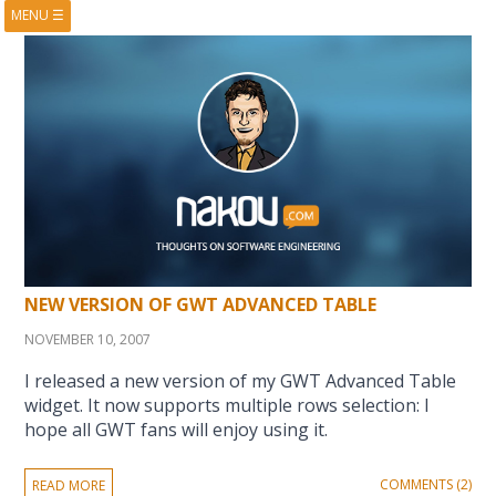
MENU
☰
HOME
ABOUT
BOOKS
COURSES
VIDEOS
PRESENTATIONS
RESEARCH
PUBLICATIONS
CONTACTS
RSS FEED
NEW VERSION OF GWT ADVANCED TABLE
NOVEMBER 10, 2007
I released a new version of my GWT Advanced Table
widget. It now supports multiple rows selection: I
hope all GWT fans will enjoy using it.
COMMENTS (2)
READ MORE