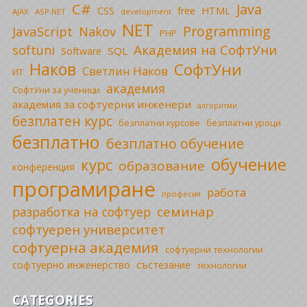
C#
Java
CSS
free
HTML
AJAX
ASP.NET
development
NET
Programming
JavaScript
Nakov
PHP
Академия на СофтУни
softuni
SQL
Software
Наков
СофтУни
Светлин Наков
ИТ
академия
СофтУни за ученици
академия за софтуерни инженери
алгоритми
безплатен курс
безплатни уроци
безплатни курсове
безплатно
безплатно обучение
обучение
курс
образование
конференция
програмиране
работа
професия
семинар
разработка на софтуер
софтуерен университет
софтуерна академия
софтуерни технологии
софтуерно инженерство
състезание
технологии
CATEGORIES