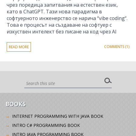
чрез поредица запитвания на естествен език,
като в ChatGPT. Тази нова парадигма в
софтуерното инженерство се нарича “vibe coding“.
Това е процесът на създаване на софтуер с
изкуствен интелект без писане на код чрез AI
COMMENTS (1)
READ MORE
BOOKS
INTERNET PROGRAMMING WITH JAVA BOOK
INTRO C# PROGRAMMING BOOK
INTRO JAVA PROGRAMMING BOOK