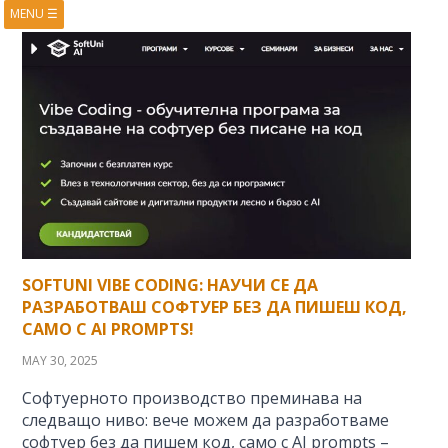
MENU
☰
HOME
ABOUT
BOOKS
COURSES
VIDEOS
PRESENTATIONS
RESEARCH
PUBLICATIONS
CONTACTS
RSS FEED
SOFTUNI VIBE CODING: НАУЧИ СЕ ДА
РАЗРАБОТВАШ СОФТУЕР БЕЗ ДА ПИШЕШ КОД,
САМО С AI PROMPTS!
MAY 30, 2025
Софтуерното производство преминава на
следващо ниво: вече можем да разработваме
софтуер без да пишем код, само с AI prompts –