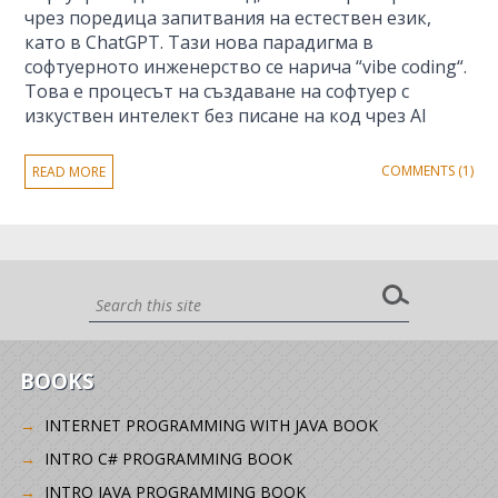
чрез поредица запитвания на естествен език,
като в ChatGPT. Тази нова парадигма в
софтуерното инженерство се нарича “vibe coding“.
Това е процесът на създаване на софтуер с
изкуствен интелект без писане на код чрез AI
COMMENTS (1)
READ MORE
BOOKS
INTERNET PROGRAMMING WITH JAVA BOOK
INTRO C# PROGRAMMING BOOK
INTRO JAVA PROGRAMMING BOOK