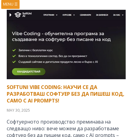
MENU
☰
HOME
ABOUT
BOOKS
COURSES
VIDEOS
PRESENTATIONS
RESEARCH
PUBLICATIONS
CONTACTS
RSS FEED
SOFTUNI VIBE CODING: НАУЧИ СЕ ДА
РАЗРАБОТВАШ СОФТУЕР БЕЗ ДА ПИШЕШ КОД,
САМО С AI PROMPTS!
MAY 30, 2025
Софтуерното производство преминава на
следващо ниво: вече можем да разработваме
софтуер без да пишем код, само с AI prompts –