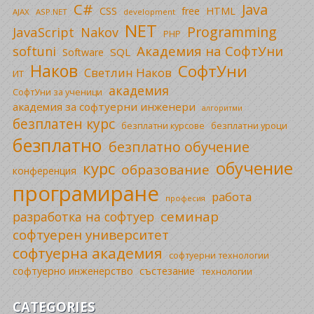
C#
Java
CSS
free
HTML
AJAX
ASP.NET
development
NET
Programming
JavaScript
Nakov
PHP
Академия на СофтУни
softuni
SQL
Software
Наков
СофтУни
Светлин Наков
ИТ
академия
СофтУни за ученици
академия за софтуерни инженери
алгоритми
безплатен курс
безплатни уроци
безплатни курсове
безплатно
безплатно обучение
обучение
курс
образование
конференция
програмиране
работа
професия
семинар
разработка на софтуер
софтуерен университет
софтуерна академия
софтуерни технологии
софтуерно инженерство
състезание
технологии
CATEGORIES