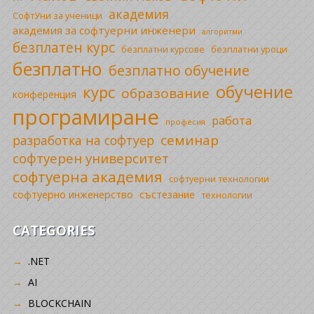
академия
СофтУни за ученици
академия за софтуерни инженери
алгоритми
безплатен курс
безплатни уроци
безплатни курсове
безплатно
безплатно обучение
обучение
курс
образование
конференция
програмиране
работа
професия
семинар
разработка на софтуер
софтуерен университет
софтуерна академия
софтуерни технологии
софтуерно инженерство
състезание
технологии
CATEGORIES
.NET
AI
BLOCKCHAIN