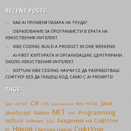
RECENT POSTS
КАК AI ПРОМЕНЯ ПАЗАРА НА ТРУДА?
ОБРАЗОВАНИЕ ЗА ПРОГРАМИСТИ В ЕРАТА НА
ИЗКУСТВЕНИЯ ИНТЕЛЕКТ
VIBE CODING: BUILD A PRODUCT IN ONE WEEKEND
AI-FIRST КУЛТУРАТА И ОРГАНИЗАЦИИ, ЦЕНТРИРАНИ
ОКОЛО ИЗКУСТВЕНИЯ ИНТЕЛЕКТ
SOFTUNI VIBE CODING: НАУЧИ СЕ ДА РАЗРАБОТВАШ
СОФТУЕР БЕЗ ДА ПИШЕШ КОД, САМО С AI PROMPTS!
TAGS
C#
Java
CSS
free
HTML
AJAX
ASP.NET
development
NET
Programming
JavaScript
Nakov
PHP
Академия на СофтУни
softuni
SQL
Software
Наков
СофтУни
Светлин Наков
ИТ