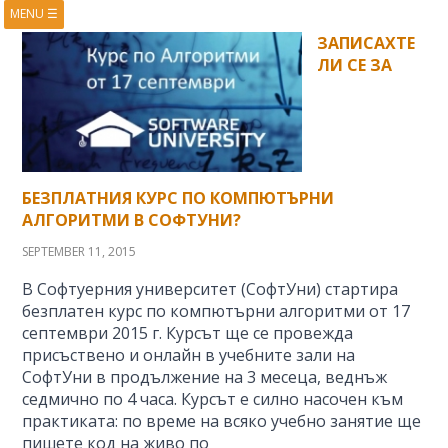
MENU
☰
HOME
ABOUT
ЗАПИСАХТЕ
ЛИ СЕ ЗА
BOOKS
COURSES
VIDEOS
PRESENTATIONS
RESEARCH
PUBLICATIONS
CONTACTS
RSS FEED
БЕЗПЛАТНИЯ КУРС ПО КОМПЮТЪРНИ
АЛГОРИТМИ В СОФТУНИ?
SEPTEMBER 11, 2015
В Софтуерния университет (СофтУни) стартира
безплатен курс по компютърни алгоритми от 17
септември 2015 г. Курсът ще се провежда
присъствено и онлайн в учебните зали на
СофтУни в продължение на 3 месеца, веднъж
седмично по 4 часа. Курсът е силно насочен към
практиката: по време на всяко учебно занятие ще
пишете код на живо по