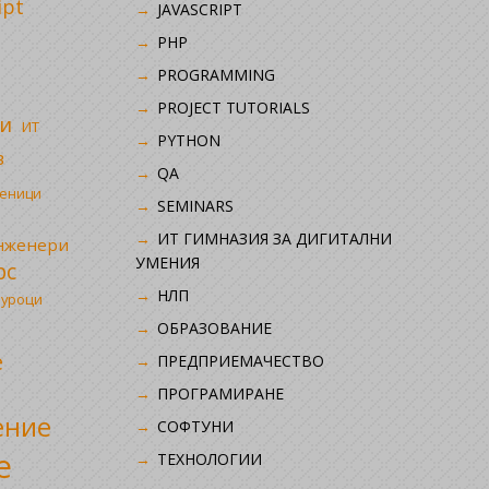
ipt
JAVASCRIPT
PHP
i
PROGRAMMING
PROJECT TUTORIALS
и
ИТ
PYTHON
в
QA
ченици
SEMINARS
ИТ ГИМНАЗИЯ ЗА ДИГИТАЛНИ
инженери
УМЕНИЯ
рс
НЛП
 уроци
ОБРАЗОВАНИЕ
е
ПРЕДПРИЕМАЧЕСТВО
ПРОГРАМИРАНЕ
ение
СОФТУНИ
е
ТЕХНОЛОГИИ