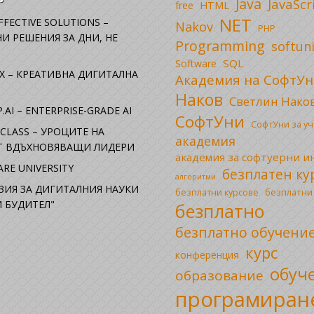
Java
JavaScr
free
HTML
NET
FFECTIVE SOLUTIONS –
Nakov
PHP
И РЕШЕНИЯ ЗА ДНИ, НЕ
Programming
softun
SQL
Software
X – КРЕАТИВНА ДИГИТАЛНА
Академия на СофтУн
Наков
Светлин Нако
.AI – ENTERPRISE-GRADE AI
СофтУни
СофтУни за у
CLASS – УРОЦИТЕ НА
академия
ОТ ВДЪХНОВЯВАЩИ ЛИДЕРИ
академия за софтуерни 
RE UNIVERSITY
безплатен ку
алгоритми
ЗИЯ ЗА ДИГИТАЛНИЯ НАУКИ
безплатни
безплатни курсове
 БУДИТЕЛ"
безплатно
безплатно обучени
курс
конференция
обуч
образование
програмиран