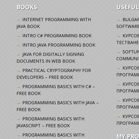
BOOKS
USEFUL
INTERNET PROGRAMMING WITH
BULGAR
JAVA BOOK
SOFTWARE
INTRO C# PROGRAMMING BOOK
KУРСО
ТЕСТВАНЕ
INTRO JAVA PROGRAMMING BOOK
SOFTUN
JAVA FOR DIGITALLY SIGNING
COMMUNI
DOCUMENTS IN WEB BOOK
КУРСОВ
PRACTICAL CRYPTOGRAPHY FOR
ПРОГРАМИ
DEVELOPERS – FREE BOOK
КУРСОВ
PROGRAMMING BASICS WITH C# –
ПРОГРАМ
FREE BOOK
КУРСОВ
PROGRAMMING BASICS WITH JAVA –
ПРОГРАМ
FREE BOOK
КУРСОВ
PROGRAMMING BASICS WITH
ПРОГРАМ
JAVASCRIPT – FREE BOOK
PROGRAMMING BASICS WITH
MY PRO