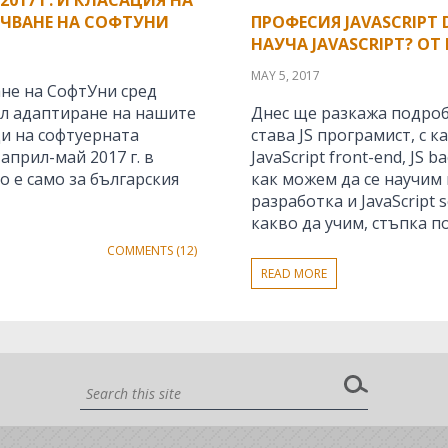
УЧВАНЕ НА СОФТУНИ
ПРОФЕСИЯ JAVASCRIPT D
НАУЧА JAVASCRIPT? ОТ 
MAY 5, 2017
не на СофтУни сред
ел адаптиране на нашите
Днес ще разкажа подробно
и на софтуерната
става JS програмист, с 
прил-май 2017 г. в
JavaScript front-end, JS 
о е само за българския
как можем да се научим н
разработка и JavaScript 
какво да учим, стъпка по
COMMENTS (12)
READ MORE