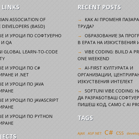
 LINKS
RECENT POSTS
IAN ASSOCIATION OF
КАК AI ПРОМЕНЯ ПАЗАРА
 DEVELOPERS (BASD)
ТРУДА?
ВЕ И УРОЦИ ПО СОФТУЕРНО
ОБРАЗОВАНИЕ ЗА ПРОГ
 И QA
В ЕРАТА НА ИЗКУСТВЕНИЯ 
I GLOBAL LEARN-TO-CODE
VIBE CODING: BUILD A P
TY
ONE WEEKEND
Е И УРОЦИ ПО C#
AI-FIRST КУЛТУРАТА И
РАНЕ И .NET
ОРГАНИЗАЦИИ, ЦЕНТРИРА
ИЗКУСТВЕНИЯ ИНТЕЛЕКТ
Е И УРОЦИ ПО JAVA
ИРАНЕ
SOFTUNI VIBE CODING: 
ДА РАЗРАБОТВАШ СОФТУЕР
Е И УРОЦИ ПО JAVASCRIPT
ПИШЕШ КОД, САМО С AI PR
ИРАНЕ
Е И УРОЦИ ПО PYTHON
TAGS
ИРАНЕ
C#
CSS
AJAX
ASP.NET
devel
JECTS