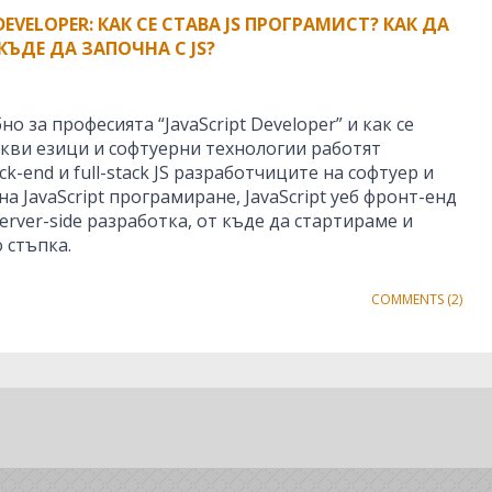
EVELOPER: КАК СЕ СТАВА JS ПРОГРАМИСТ? КАК ДА
КЪДЕ ДА ЗАПОЧНА С JS?
 за професията “JavaScript Developer” и как се
какви езици и софтуерни технологии работят
back-end и full-stack JS разработчиците на софтуер и
а JavaScript програмиране, JavaScript уеб фронт-енд
server-side разработка, от къде да стартираме и
 стъпка.
COMMENTS (2)