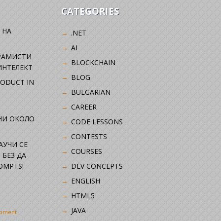
CATEGORIES
 НА
.NET
AI
РАМИСТИ
BLOCKCHAIN
ИНТЕЛЕКТ
BLOG
RODUCT IN
BULGARIAN
CAREER
НИ ОКОЛО
CODE LESSONS
CONTESTS
НАУЧИ СЕ
COURSES
 БЕЗ ДА
OMPTS!
DEV CONCEPTS
ENGLISH
HTML5
JAVA
opment